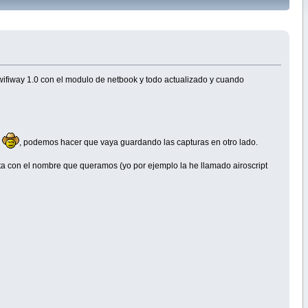
wifiway 1.0 con el modulo de netbook y todo actualizado y cuando
,
, podemos hacer que vaya guardando las capturas en otro lado.
peta con el nombre que queramos (yo por ejemplo la he llamado airoscript