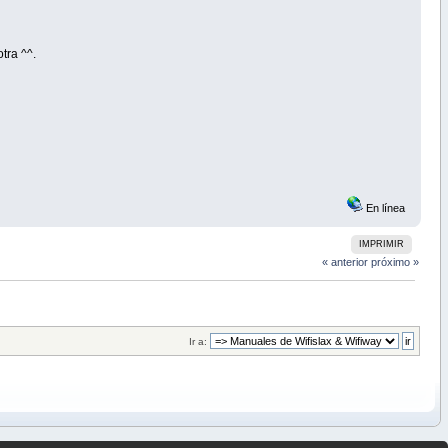
tra ^^.
En línea
IMPRIMIR
« anterior
próximo »
Ir a: