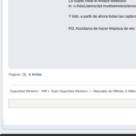
Lo cuarto crear el enlace simbólico
ln -s /hda1/airoscript /root/swireless/airos
Y listo, a partir de ahora todas las capt
P.D. Acordaros de hacer limpieza de ve
Páginas: [
1
]
Ir Arriba
Seguridad Wireless - Wifi
»
Suite Seguridad Wireless 
»
Manuales de Wifislax & Wifi