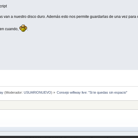
cript
uras van a nuestro disco duro. Además esto nos permite guardarlas de una vez para o
z en cuando,
.
way
(Moderador:
USUARIONUEVO
) »
Consejo wifiway live: "Si te quedas sin espacio"