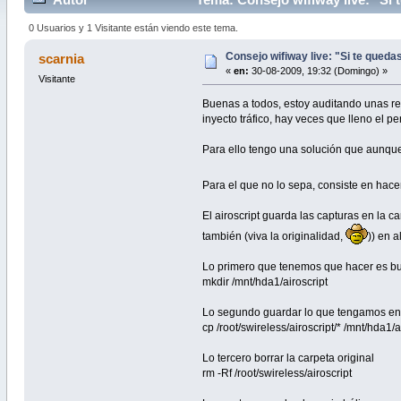
0 Usuarios y 1 Visitante están viendo este tema.
Consejo wifiway live: "Si te queda
scarnia
«
en:
30-08-2009, 19:32 (Domingo) »
Visitante
Buenas a todos, estoy auditando unas re
inyecto tráfico, hay veces que lleno el pe
Para ello tengo una solución que aunque
Para el que no lo sepa, consiste en hace
El airoscript guarda las capturas en la 
también (viva la originalidad,
)) en 
Lo primero que tenemos que hacer es bus
mkdir /mnt/hda1/airoscript
Lo segundo guardar lo que tengamos en la
cp /root/swireless/airoscript/* /mnt/hda1/a
Lo tercero borrar la carpeta original
rm -Rf /root/swireless/airoscript