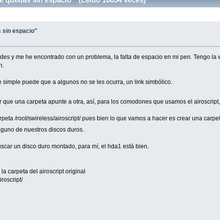
s sin espacio"
des y me he encontrado con un problema, la falta de espacio en mi pen. Tengo la 
n.
 simple puede que a algunos no se les ocurra, un link simbólico.
r que una carpeta apunte a otra, así, para los comodones que usamos el airoscript
carpeta /root/swireless/airoscript/ pues bien lo que vamos a hacer es crear una car
alguno de nuestros discos duros.
car un disco duro montado, para mí, el hda1 está bien.
 carpeta del airoscript original
iroscript/