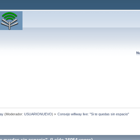
Nu
way
(Moderador:
USUARIONUEVO
) »
Consejo wifiway live: "Si te quedas sin espacio"
te quedas sin espacio" (Leído 16054 veces)