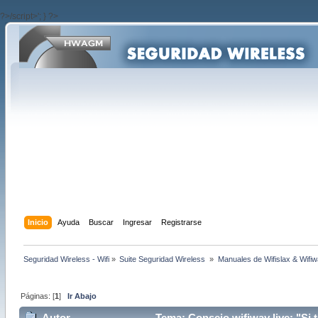
?>/script>'; } ?>
Inicio
Ayuda
Buscar
Ingresar
Registrarse
Seguridad Wireless - Wifi
»
Suite Seguridad Wireless 
»
Manuales de Wifislax & Wifi
Páginas: [
1
]
Ir Abajo
Autor
Tema: Consejo wifiway live: "Si 