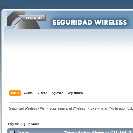
?>/script>'; } ?>
Inicio
Ayuda
Buscar
Ingresar
Registrarse
Seguridad Wireless - Wifi
»
Suite Seguridad Wireless 
»
Live wifislax
(Moderador:
US
Páginas: [
1
]
Ir Abajo
Autor
Tema: Sobre Aircrack-GUI-M4 (Le