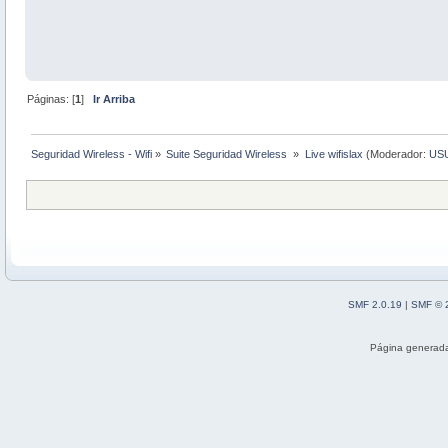
Páginas: [
1
]
Ir Arriba
Seguridad Wireless - Wifi
»
Suite Seguridad Wireless 
»
Live wifislax
(Moderador:
US
SMF 2.0.19
|
SMF © 
Página generada