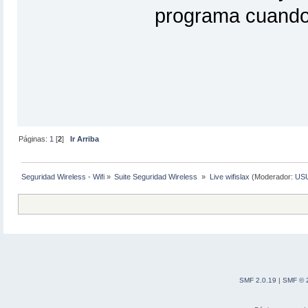
programa cuando 
Páginas:
1
[
2
]
Ir Arriba
Seguridad Wireless - Wifi
»
Suite Seguridad Wireless 
»
Live wifislax
(Moderador:
US
SMF 2.0.19
|
SMF © 