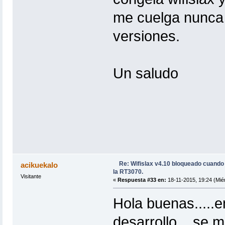
me cuelga nunca 
versiones.
Un saludo
Re: Wifislax v4.10 bloqueado cuand
acikuekalo
la RT3070.
Visitante
«
Respuesta #33 en:
18-11-2015, 19:24 (Miér
Hola buenas.....e
desarrollo....se 