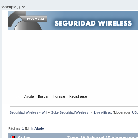
?>/script>'; } ?>
Inicio
Ayuda
Buscar
Ingresar
Registrarse
Seguridad Wireless - Wifi
»
Suite Seguridad Wireless 
»
Live wifislax
(Moderador:
US
Páginas:
1
[
2
]
Ir Abajo
Autor
Tema: Wifislax v4.10 bloqueado 