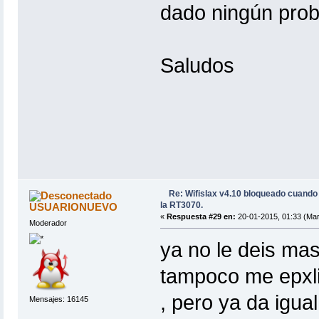
dado ningún prob
Saludos
Re: Wifislax v4.10 bloqueado cuand
la RT3070.
USUARIONUEVO
«
Respuesta #29 en:
20-01-2015, 01:33 (Mar
Moderador
ya no le deis mas
tampoco me epxli
, pero ya da igual
Mensajes: 16145