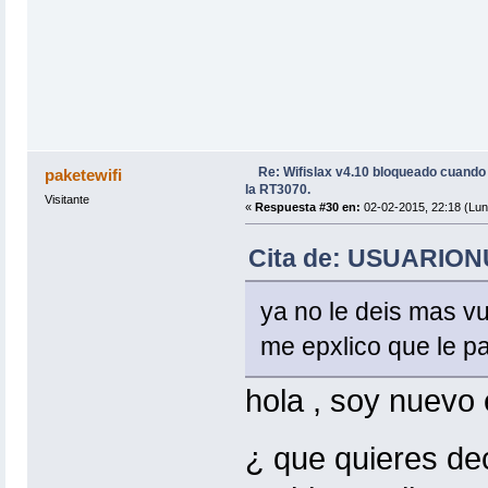
Re: Wifislax v4.10 bloqueado cuand
paketewifi
la RT3070.
Visitante
«
Respuesta #30 en:
02-02-2015, 22:18 (Lun
Cita de: USUARIONU
ya no le deis mas vu
me epxlico que le pa
hola , soy nuevo 
¿ que quieres dec