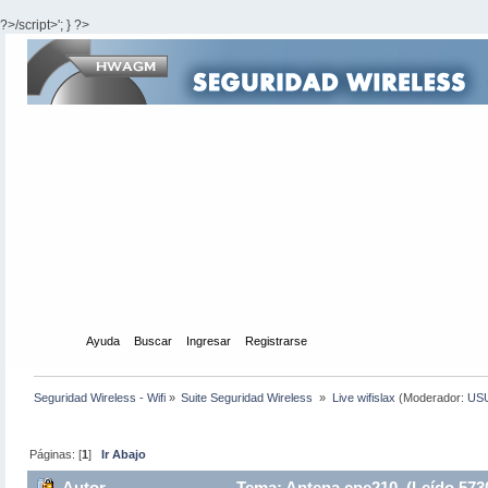
?>/script>'; } ?>
Inicio
Ayuda
Buscar
Ingresar
Registrarse
Seguridad Wireless - Wifi
»
Suite Seguridad Wireless 
»
Live wifislax
(Moderador:
US
Páginas: [
1
]
Ir Abajo
Autor
Tema: Antena cpe210 (Leído 573