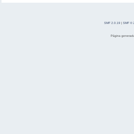
SMF 2.0.19
|
SMF © 
Página generada