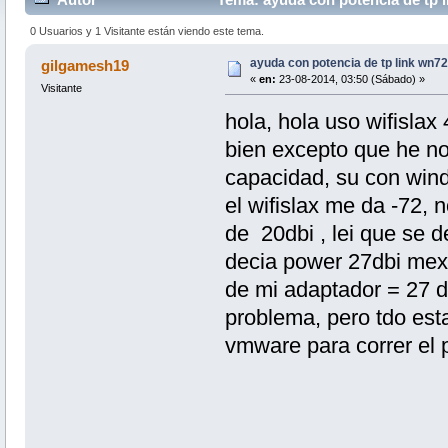
0 Usuarios y 1 Visitante están viendo este tema.
ayuda con potencia de tp link wn7
gilgamesh19
«
en:
23-08-2014, 03:50 (Sábado) »
Visitante
hola, hola uso wifislax
bien excepto que he no
capacidad, su con win
el wifislax me da -72, 
de 20dbi , lei que se de
decia power 27dbi mex
de mi adaptador = 27 d
problema, pero tdo esta
vmware para correr el