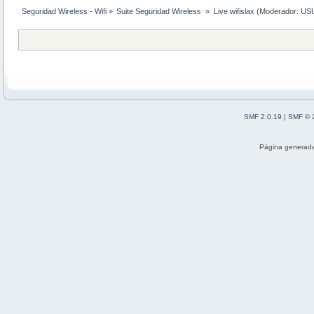
Seguridad Wireless - Wifi
»
Suite Seguridad Wireless 
»
Live wifislax
(Moderador:
US
SMF 2.0.19
|
SMF © 
Página generada