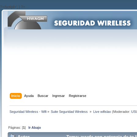
?>/script>'; } ?>
Inicio
Ayuda
Buscar
Ingresar
Registrarse
Seguridad Wireless - Wifi
»
Suite Seguridad Wireless 
»
Live wifislax
(Moderador:
US
Páginas: [
1
]
Ir Abajo
Autor
Tema: ayuda con potencia de tp 