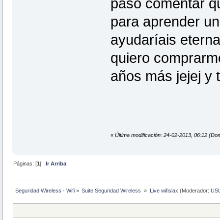
paso comentar q
para aprender u
ayudaríais etern
quiero comprarme
años más jejej y t
«
Última modificación: 24-02-2013, 06:12 (Do
Páginas: [
1
]
Ir Arriba
Seguridad Wireless - Wifi
»
Suite Seguridad Wireless 
»
Live wifislax
(Moderador:
US