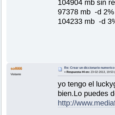
104904 mb sin re
97378 mb -d 2%
104233 mb -d 3
Re: Crear un diccionario numerico
sol666
«
Respuesta #4 en:
23-02-2013, 19:53 
Visitante
yo tengo el luck
bien.Lo puedes d
http://www.medi