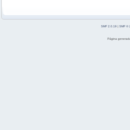
SMF 2.0.19
|
SMF © 
Página generada