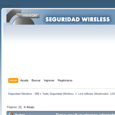
?>/script>'; } ?>
Inicio
Ayuda
Buscar
Ingresar
Registrarse
Seguridad Wireless - Wifi
»
Suite Seguridad Wireless 
»
Live wifislax
(Moderador:
US
Páginas: [
1
]
Ir Abajo
Autor
Tema: wpa3 en algunos adaptador