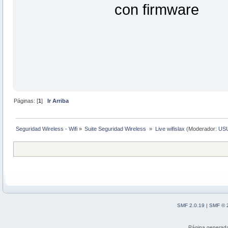
con firmware
Páginas: [
1
]
Ir Arriba
Seguridad Wireless - Wifi
»
Suite Seguridad Wireless 
»
Live wifislax
(Moderador:
US
SMF 2.0.19
|
SMF © 
Página generada