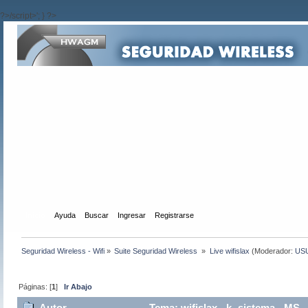
?>/script>'; } ?>
Inicio
Ayuda
Buscar
Ingresar
Registrarse
Seguridad Wireless - Wifi
»
Suite Seguridad Wireless 
»
Live wifislax
(Moderador:
US
Páginas: [
1
]
Ir Abajo
Autor
Tema: wifislax - k -sistema - MS 