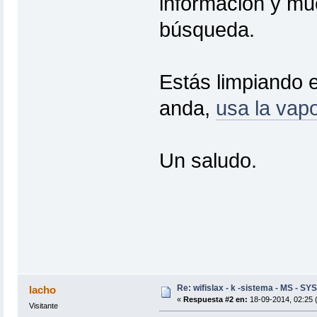
información y mu
búsqueda.
Estás limpiando e
anda,
usa la vap
Un saludo.
Re: wifislax - k -sistema - MS - SYS
lacho
«
Respuesta #2 en:
18-09-2014, 02:25 
Visitante