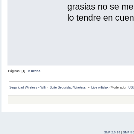
grasias no se me
lo tendre en cuen
Páginas: [
1
]
Ir Arriba
Seguridad Wireless - Wifi
»
Suite Seguridad Wireless 
»
Live wifislax
(Moderador:
US
SMF 2.0.19
|
SMF © 