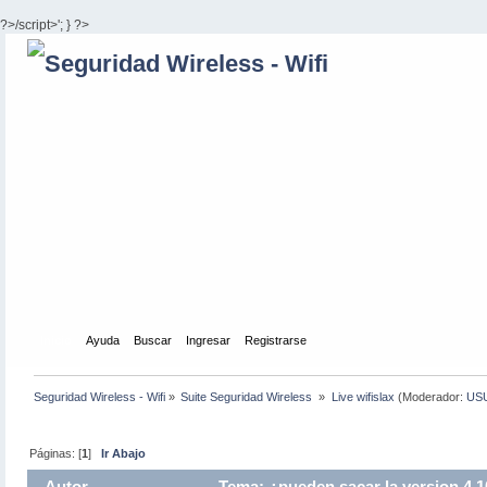
?>/script>'; } ?>
Inicio
Ayuda
Buscar
Ingresar
Registrarse
Seguridad Wireless - Wifi
»
Suite Seguridad Wireless 
»
Live wifislax
(Moderador:
US
Páginas: [
1
]
Ir Abajo
Autor
Tema: ¿pueden sacar la version 4.1