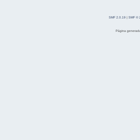
SMF 2.0.19
|
SMF © 
Página generada