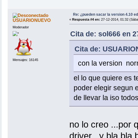
Re: ¿pueden sacar la version 4.10 e
USUARIONUEVO
«
Respuesta #4 en:
27-12-2014, 01:32 (Sába
Moderador
Cita de: sol666 en 
Cita de: USUARION
Mensajes: 16145
con la version no
el lo que quiere es 
poder elegir segun el
de llevar la iso todo
no lo creo ...por 
driver ..y bla bla b