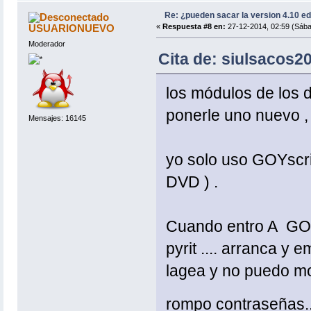
Re: ¿pueden sacar la version 4.10 e
USUARIONUEVO
«
Respuesta #8 en:
27-12-2014, 02:59 (Sába
Moderador
Cita de: siulsacos2
los módulos de los d
ponerle uno nuevo , p
Mensajes: 16145
yo solo uso GOYscrip
DVD ) .
Cuando entro A GOYs
pyrit .... arranca y
lagea y no puedo mov
rompo contraseñas.