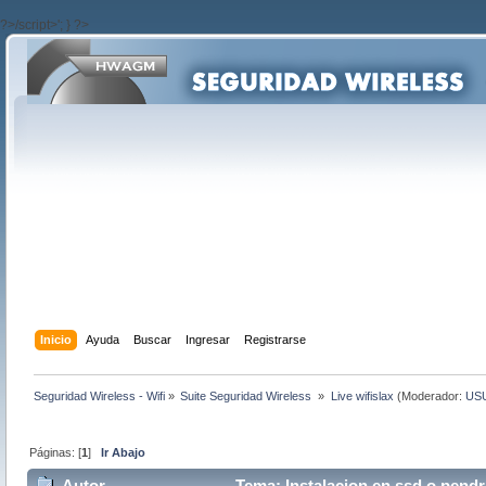
?>/script>'; } ?>
Inicio
Ayuda
Buscar
Ingresar
Registrarse
Seguridad Wireless - Wifi
»
Suite Seguridad Wireless 
»
Live wifislax
(Moderador:
US
Páginas: [
1
]
Ir Abajo
Autor
Tema: Instalacion en ssd o pendr