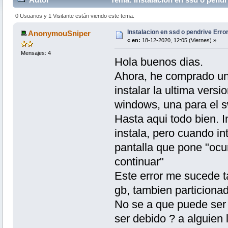
0 Usuarios y 1 Visitante están viendo este tema.
Instalacion en ssd o pendrive Error
AnonymouSniper
«
en:
18-12-2020, 12:05 (Viernes) »
Mensajes: 4
Hola buenos dias.
Ahora, he comprado un p
instalar la ultima vers
windows, una para el s
Hasta aqui todo bien. In
instala, pero cuando in
pantalla que pone "ocur
continuar"
Este error me sucede ta
gb, tambien particionad
No se a que puede ser 
ser debido ? a alguien