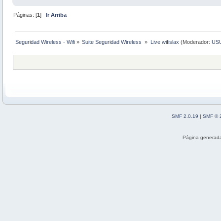
Páginas: [
1
]
Ir Arriba
Seguridad Wireless - Wifi
»
Suite Seguridad Wireless 
»
Live wifislax
(Moderador:
US
SMF 2.0.19
|
SMF © 
Página generada