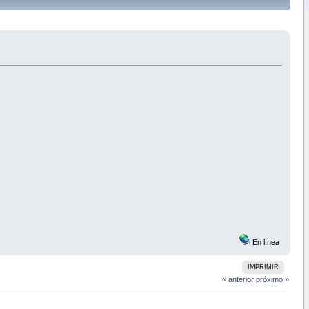
En línea
IMPRIMIR
« anterior
próximo »