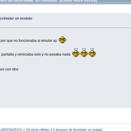
desintalar un modulo
x por que no funcionaba al emular xp
 pantalla y reiniciaba solo y no pasaba nada
uro con xfce
UARIONUEVO
) »
No inicia wifislax 4.5 despues de desintalar un modulo