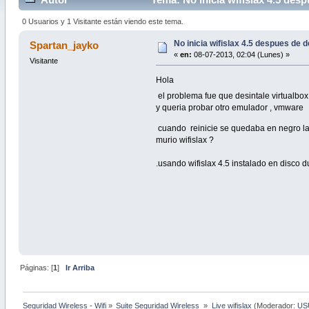
0 Usuarios y 1 Visitante están viendo este tema.
No inicia wifislax 4.5 despues de 
Spartan_jayko
«
en:
08-07-2013, 02:04 (Lunes) »
Visitante
Hola
el problema fue que desintale virtualbo
y queria probar otro emulador , vmware
cuando reinicie se quedaba en negro la
murio wifislax ?
.usando wifislax 4.5 instalado en disco d
Páginas: [
1
]
Ir Arriba
Seguridad Wireless - Wifi
»
Suite Seguridad Wireless 
»
Live wifislax
(Moderador:
US