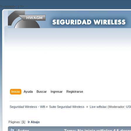
?>/script>'; } ?>
Inicio
Ayuda
Buscar
Ingresar
Registrarse
Seguridad Wireless - Wifi
»
Suite Seguridad Wireless 
»
Live wifislax
(Moderador:
US
Páginas: [
1
]
Ir Abajo
Autor
Tema: No inicia wifislax 4.5 des