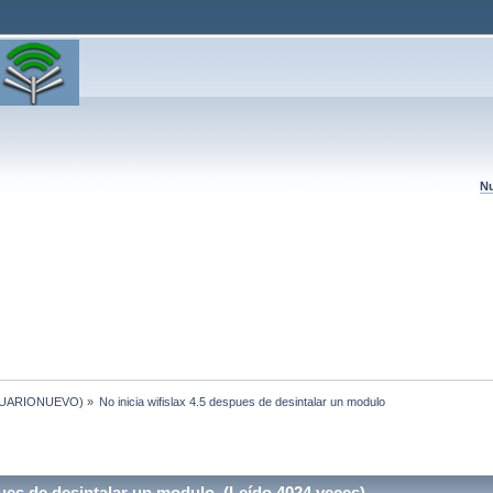
Nu
UARIONUEVO
) »
No inicia wifislax 4.5 despues de desintalar un modulo
pues de desintalar un modulo (Leído 4024 veces)