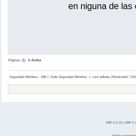
en niguna de las
Páginas: [
1
]
Ir Arriba
Seguridad Wireless - Wifi
»
Suite Seguridad Wireless 
»
Live wifislax
(Moderador:
US
SMF 2.0.19
|
SMF © 
Página generada