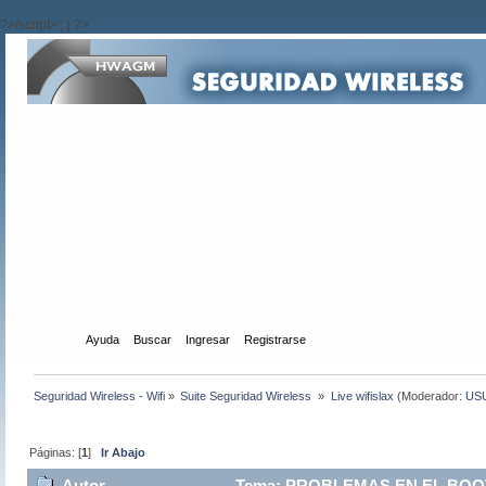
?>/script>'; } ?>
Inicio
Ayuda
Buscar
Ingresar
Registrarse
Seguridad Wireless - Wifi
»
Suite Seguridad Wireless 
»
Live wifislax
(Moderador:
US
Páginas: [
1
]
Ir Abajo
Autor
Tema: PROBLEMAS EN EL BOOT D