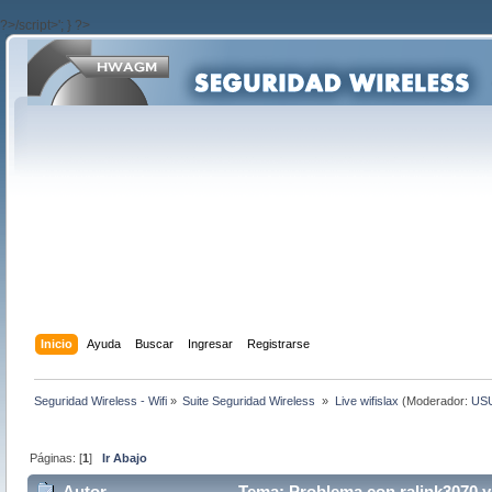
?>/script>'; } ?>
Inicio
Ayuda
Buscar
Ingresar
Registrarse
Seguridad Wireless - Wifi
»
Suite Seguridad Wireless 
»
Live wifislax
(Moderador:
US
Páginas: [
1
]
Ir Abajo
Autor
Tema: Problema con ralink3070 y 