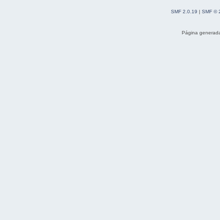
SMF 2.0.19
|
SMF © 
Página generada