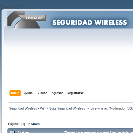
?>/script>'; } ?>
Inicio
Ayuda
Buscar
Ingresar
Registrarse
Seguridad Wireless - Wifi
»
Suite Seguridad Wireless 
»
Live wifislax
(Moderador:
US
Páginas: [
1
]
Ir Abajo
Autor
Tema: pobremas com los modulos