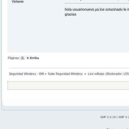
Visitante
hola usuarionuevo,ya loe solucinado te n
gracias
Páginas: [
1
]
Ir Arriba
Seguridad Wireless - Wifi
»
Suite Seguridad Wireless 
»
Live wifislax
(Moderador:
US
SMF 2.0.19
|
SMF © 