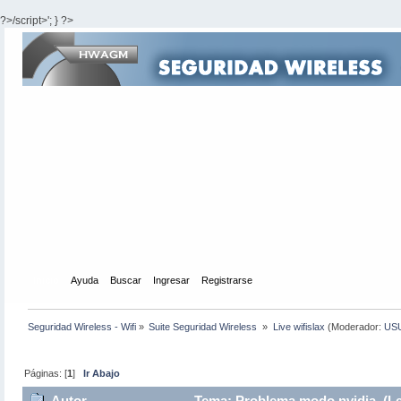
?>/script>'; } ?>
Inicio
Ayuda
Buscar
Ingresar
Registrarse
Seguridad Wireless - Wifi
»
Suite Seguridad Wireless 
»
Live wifislax
(Moderador:
US
Páginas: [
1
]
Ir Abajo
Autor
Tema: Problema modo nvidia (Le