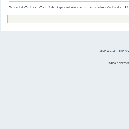
Seguridad Wireless - Wifi
»
Suite Seguridad Wireless 
»
Live wifislax
(Moderador:
US
SMF 2.0.19
|
SMF © 
Página generada