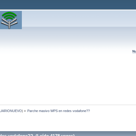
Nu
UARIONUEVO
) »
Parche masivo WPS en redes vodafone??
es vodafone?? (Leído 4178 veces)