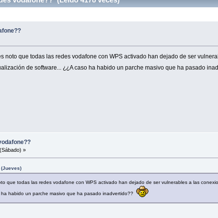
afone??
oto que todas las redes vodafone con WPS activado han dejado de ser vulnerable
tualización de software... ¿¿A caso ha habido un parche masivo que ha pasado in
vodafone??
(Sábado) »
 (Jueves)
que todas las redes vodafone con WPS activado han dejado de ser vulnerables a las conexione
so ha habido un parche masivo que ha pasado inadvertido??