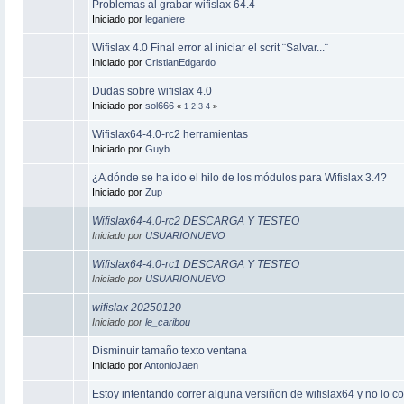
Problemas al grabar wifislax 64.4
Iniciado por
leganiere
Wifislax 4.0 Final error al iniciar el scrit ¨Salvar...¨
Iniciado por
CristianEdgardo
Dudas sobre wifislax 4.0
Iniciado por
sol666
«
1
2
3
4
»
Wifislax64-4.0-rc2 herramientas
Iniciado por
Guyb
¿A dónde se ha ido el hilo de los módulos para Wifislax 3.4?
Iniciado por
Zup
Wifislax64-4.0-rc2 DESCARGA Y TESTEO
Iniciado por
USUARIONUEVO
Wifislax64-4.0-rc1 DESCARGA Y TESTEO
Iniciado por
USUARIONUEVO
wifislax 20250120
Iniciado por
le_caribou
Disminuir tamaño texto ventana
Iniciado por
AntonioJaen
Estoy intentando correr alguna versiñon de wifislax64 y no lo c