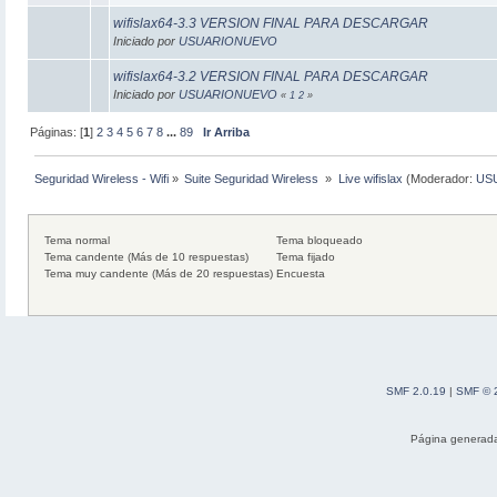
wifislax64-3.3 VERSION FINAL PARA DESCARGAR
Iniciado por
USUARIONUEVO
wifislax64-3.2 VERSION FINAL PARA DESCARGAR
Iniciado por
USUARIONUEVO
«
1
2
»
Páginas: [
1
]
2
3
4
5
6
7
8
...
89
Ir Arriba
Seguridad Wireless - Wifi
»
Suite Seguridad Wireless 
»
Live wifislax
(Moderador:
US
Tema normal
Tema bloqueado
Tema candente (Más de 10 respuestas)
Tema fijado
Tema muy candente (Más de 20 respuestas)
Encuesta
SMF 2.0.19
|
SMF © 
Página generada