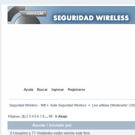
Inicio
Ayuda
Buscar
Ingresar
Registrarse
Seguridad Wireless - Wifi
»
Suite Seguridad Wireless 
»
Live wifislax
(Moderador:
US
Páginas: [
1
]
2
3
4
5
6
7
8
...
89
Ir Abajo
Asunto
/
Iniciado por
0 Usuarios y 77 Visitantes están viendo este foro.