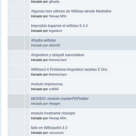
Iniciado por
gilnada
Algunas isos ultimas de Wifislax desde Mediafire
Iniciado por
Hewap M0n
Imposible bajarme el wifislax 6.3.4
Iniciado por
leganiere
Xhydra wifislax
Iniciado por Adrio92
Airgeddon y ubiquiti nanostation
Iniciado por
AntonioJaen
Wifislax3.4 Problema Airgeddon tarjetas 5 Ghz
Iniciado por
AntonioJaen
modulo impresoras
Iniciado por
sol666
MOVIDO: modulo masterPDFeditor
Iniciado por
Hwagm
modulo hostname changer
Iniciado por
Hewap M0n
fallo en Wifislax64-3.3
Iniciado por
ramunsen