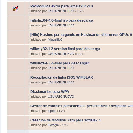
Re:Modulos extra para wifislax64-4.0
Iniciado por
USUARIONUEVO
«
1
2
»
wifislax64-4.0-final iso para descarga
Iniciado por
USUARIONUEVO
[Hilo] Hashes por segundo en Hashcat en diferentes GPUs // 
Iniciado por
Miguelillo0
wifiway32-1.2 version final para descarga
Iniciado por
USUARIONUEVO
«
1
2
»
wifislax64-3.4-final para descargar
Iniciado por
USUARIONUEVO
Recopilacion de links ISOS WIFISLAX
Iniciado por
USUARIONUEVO
Diccionarios para WPA
Iniciado por
USUARIONUEVO
Gestor de cambios persistentes; persistencia encriptada wif
Iniciado por
lupox
«
1
2
»
Creacion de Modulos .xzm para Wifislax 4
Iniciado por
Hwagm
«
1
2
»