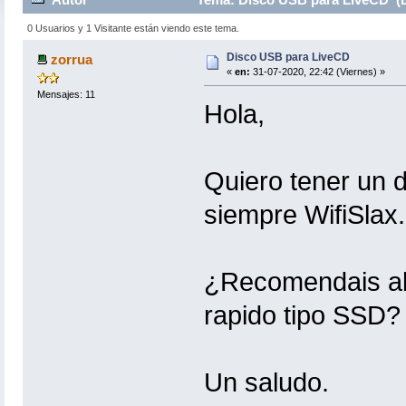
0 Usuarios y 1 Visitante están viendo este tema.
Disco USB para LiveCD
zorrua
«
en:
31-07-2020, 22:42 (Viernes) »
Mensajes: 11
Hola,
Quiero tener un 
siempre WifiSlax.
¿Recomendais al
rapido tipo SSD?
Un saludo.