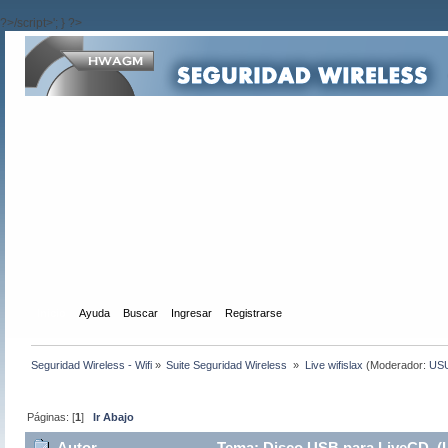
?>/script>'; } ?>
Inicio
Ayuda
Buscar
Ingresar
Registrarse
Seguridad Wireless - Wifi
»
Suite Seguridad Wireless 
»
Live wifislax
(Moderador:
US
Páginas: [
1
]
Ir Abajo
Autor
Tema: Disco USB para LiveCD (L