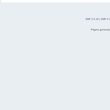
SMF 2.0.19
|
SMF © 
Página generada