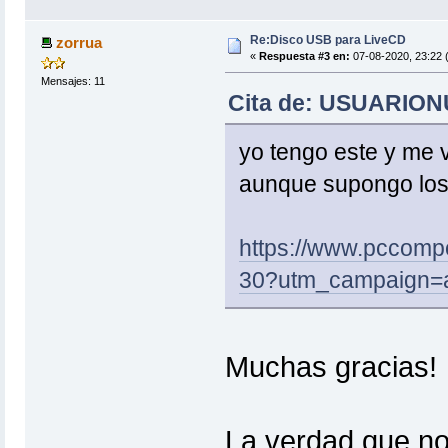
Re:Disco USB para LiveCD
zorrua
«
Respuesta #3 en:
07-08-2020, 23:22 (
Mensajes: 11
Cita de: USUARIONU
yo tengo este y me v
aunque supongo los 
https://www.pccomp
30?utm_campaign=a
Muchas gracias!
La verdad que no