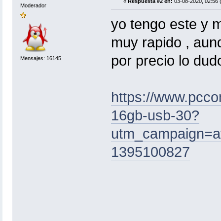
«
Respuesta #2 en:
03-08-2020, 02:56 
Moderador
yo tengo este y m
muy rapido , aun
por precio lo dud
Mensajes: 16145
https://www.pcco
16gb-usb-30?
utm_campaign=af
1395100827