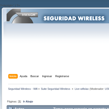
?>/script>'; } ?>
Inicio
Ayuda
Buscar
Ingresar
Registrarse
Seguridad Wireless - Wifi
»
Suite Seguridad Wireless 
»
Live wifislax
(Moderador:
US
Páginas: [
1
]
Ir Abajo
Autor
Tema: poco espacio en carpeta p