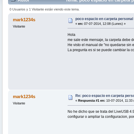
0 Usuarios y 1 Visitante están viendo este tema.
poco espacio en carpeta personal
mark1234s
«
en:
07-07-2014, 12:08 (Lunes) »
Visitante
Hola
me sale este mensaje, la carpeta debe de
He visto el manual de "no quedarse sin es
La pregunta es si se puede cambiar la co
Re: poco espacio en carpeta pers
mark1234s
«
Respuesta #1 en:
10-07-2014, 11:33 
Visitante
No he dicho que se trata del LiveUSB 4.
configurar o ampliar la configuracion, po