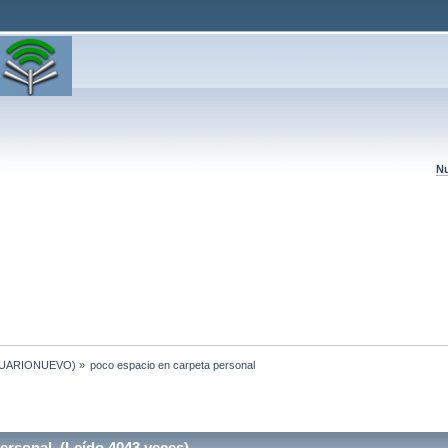
Nu
UARIONUEVO
) »
poco espacio en carpeta personal
ersonal (Leído 4043 veces)