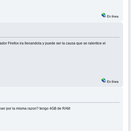
En línea
r Firefox ira llenandola y puede ser la causa que se ralentice el
En línea
ede ser por la misma razon? tengo 4GB de RAM