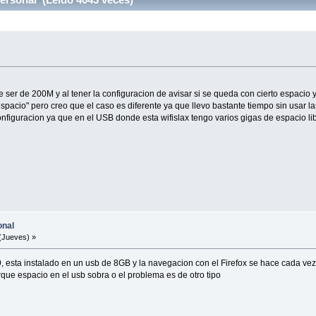
 ser de 200M y al tener la configuracion de avisar si se queda con cierto espacio y
pacio" pero creo que el caso es diferente ya que llevo bastante tiempo sin usar las 
nfiguracion ya que en el USB donde esta wifislax tengo varios gigas de espacio lib
onal
(Jueves) »
9, esta instalado en un usb de 8GB y la navegacion con el Firefox se hace cada v
rque espacio en el usb sobra o el problema es de otro tipo