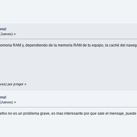
onal
(Jueves) »
memoria RAM y, dependiendo de la memoria RAM de tu equipo, la caché del navegado
eves) por jcmgor
»
onal
(Jueves) »
l firefox no es un problema grave, es mas interesante por que sale el mensaje, pu