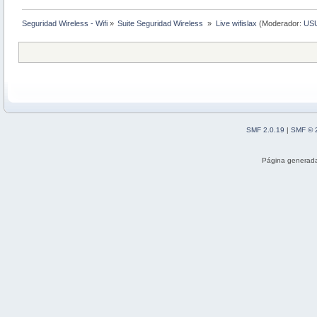
Seguridad Wireless - Wifi
»
Suite Seguridad Wireless 
»
Live wifislax
(Moderador:
US
SMF 2.0.19
|
SMF © 
Página generada