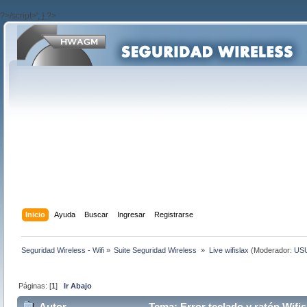
?>/script>'; } ?>
Inicio
Ayuda
Buscar
Ingresar
Registrarse
Seguridad Wireless - Wifi
»
Suite Seguridad Wireless 
»
Live wifislax
(Moderador:
US
Páginas: [
1
]
Ir Abajo
Autor
Tema: Error teclado y ratón Wifis