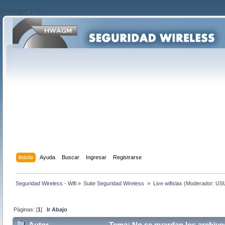
?>/script>'; } ?>
Inicio
Ayuda
Buscar
Ingresar
Registrarse
Seguridad Wireless - Wifi
»
Suite Seguridad Wireless 
»
Live wifislax
(Moderador:
US
Páginas: [
1
]
Ir Abajo
Autor
Tema: No se guardan los archivo