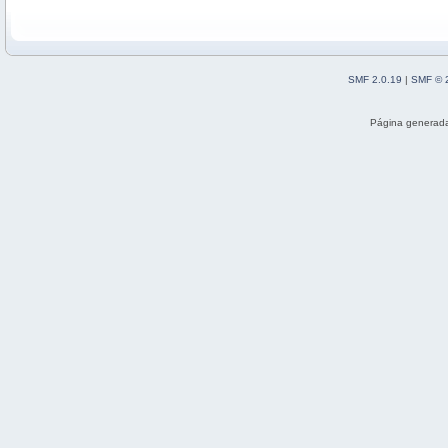
SMF 2.0.19
|
SMF © 
Página generada