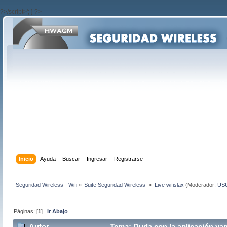
?>/script>'; } ?>
Inicio
Ayuda
Buscar
Ingresar
Registrarse
Seguridad Wireless - Wifi
»
Suite Seguridad Wireless 
»
Live wifislax
(Moderador:
US
Páginas: [
1
]
Ir Abajo
Autor
Tema: Duda con la aplicación yam