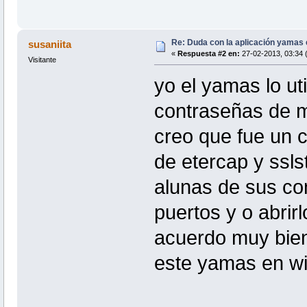
Re: Duda con la aplicación yamas e
susaniita
«
Respuesta #2 en:
27-02-2013, 03:34 (
Visitante
yo el yamas lo ut
contraseñas de m
creo que fue un c
de etercap y ssls
alunas de sus con
puertos y o abrir
acuerdo muy bien
este yamas en wi