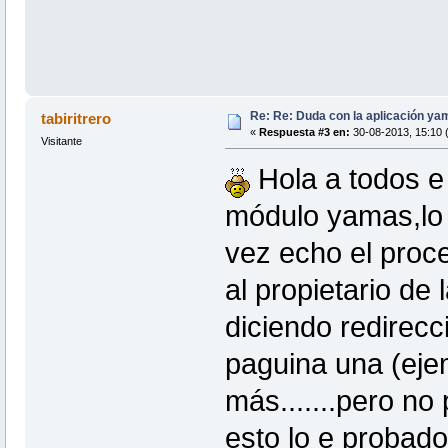
Re: Re: Duda con la aplicación yam
tabiritrero
«
Respuesta #3 en:
30-08-2013, 15:10 (
Visitante
Hola a todos e 
módulo yamas,lo t
vez echo el proc
al propietario de
diciendo redirecc
paguina una (eje
más.......pero no
esto lo e probado