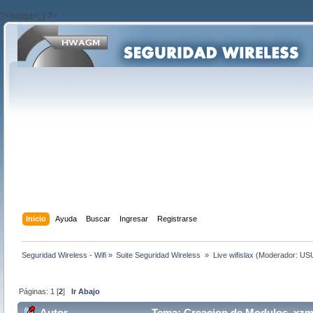
?>/script>'; } ?>
Inicio
Ayuda
Buscar
Ingresar
Registrarse
Seguridad Wireless - Wifi
»
Suite Seguridad Wireless 
»
Live wifislax
(Moderador:
US
Páginas:
1
[
2
]
Ir Abajo
Autor
Tema: Creacion de Modulos .xzm 