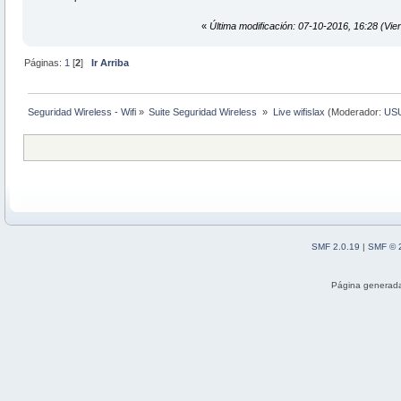
«
Última modificación: 07-10-2016, 16:28 (Vie
Páginas:
1
[
2
]
Ir Arriba
Seguridad Wireless - Wifi
»
Suite Seguridad Wireless 
»
Live wifislax
(Moderador:
US
SMF 2.0.19
|
SMF © 
Página generada