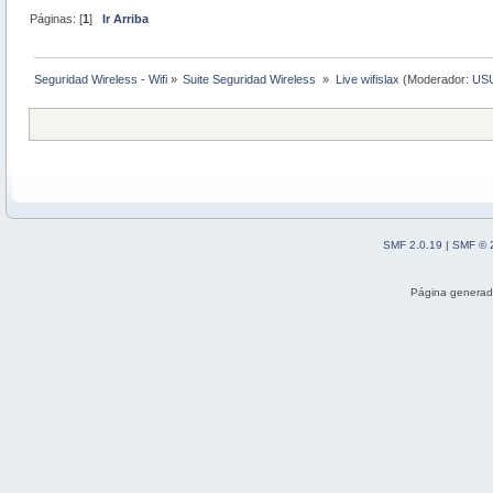
Páginas: [
1
]
Ir Arriba
Seguridad Wireless - Wifi
»
Suite Seguridad Wireless 
»
Live wifislax
(Moderador:
US
SMF 2.0.19
|
SMF © 
Página generad