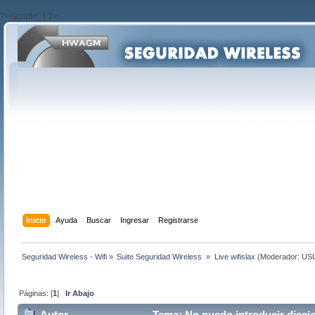
?>/script>'; } ?>
Inicio
Ayuda
Buscar
Ingresar
Registrarse
Seguridad Wireless - Wifi
»
Suite Seguridad Wireless 
»
Live wifislax
(Moderador:
US
Páginas: [
1
]
Ir Abajo
Autor
Tema: No puedo introducir diccio