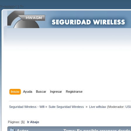
?>/script>'; } ?>
Inicio
Ayuda
Buscar
Ingresar
Registrarse
Seguridad Wireless - Wifi
»
Suite Seguridad Wireless 
»
Live wifislax
(Moderador:
US
Páginas: [
1
]
Ir Abajo
Autor
Tema: Es posible arrancar desde u