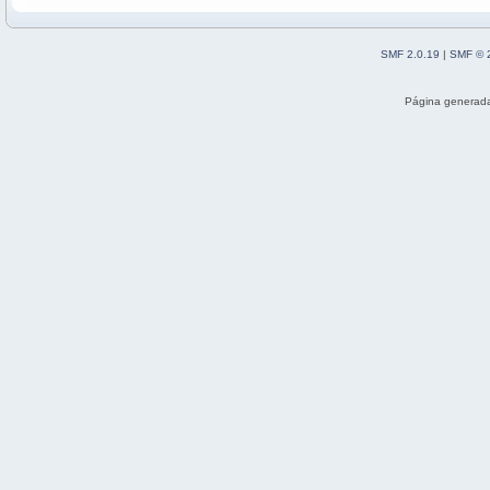
SMF 2.0.19
|
SMF © 
Página generada