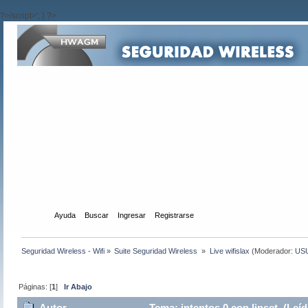
?>/script>'; } ?>
Inicio
Ayuda
Buscar
Ingresar
Registrarse
Seguridad Wireless - Wifi
»
Suite Seguridad Wireless 
»
Live wifislax
(Moderador:
US
Páginas: [
1
]
Ir Abajo
Autor
Tema: intentos 0 con linset (Leí