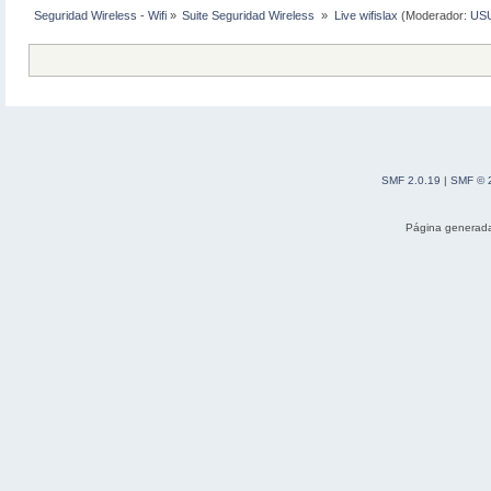
Seguridad Wireless - Wifi
»
Suite Seguridad Wireless 
»
Live wifislax
(Moderador:
US
SMF 2.0.19
|
SMF © 
Página generada