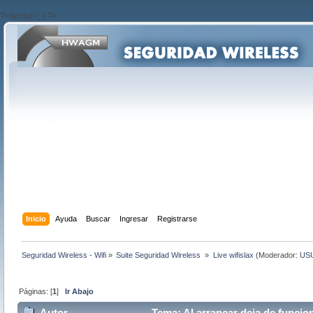
?>/script>'; } ?>
Inicio
Ayuda
Buscar
Ingresar
Registrarse
Seguridad Wireless - Wifi
»
Suite Seguridad Wireless 
»
Live wifislax
(Moderador:
US
Páginas: [
1
]
Ir Abajo
Autor
Tema: Al arrancar deja de funcio