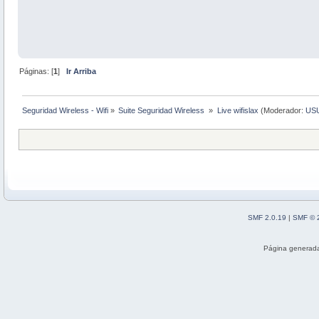
Páginas: [
1
]
Ir Arriba
Seguridad Wireless - Wifi
»
Suite Seguridad Wireless 
»
Live wifislax
(Moderador:
US
SMF 2.0.19
|
SMF © 
Página generada