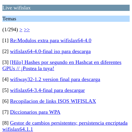
Live wifislax
Temas
(1/294)
>
>>
[1]
Re:Modulos extra para wifislax64-4.0
[2]
wifislax64-4.0-final iso para descarga
[3]
[Hilo] Hashes por segundo en Hashcat en diferentes
GPUs // ¡Postea la tuya!
[4]
wifiway32-1.2 version final para descarga
[5]
wifislax64-3.4-final para descargar
[6]
Recopilacion de links ISOS WIFISLAX
[7]
Diccionarios para WPA
[8]
Gestor de cambios persistentes; persistencia encriptada
wifislax64.1.1