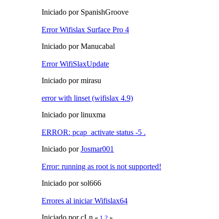
Iniciado por SpanishGroove
Error Wifislax Surface Pro 4
Iniciado por Manucabal
Error WifiSlaxUpdate
Iniciado por mirasu
error with linset (wifislax 4.9)
Iniciado por linuxma
ERROR: pcap_activate status -5 .
Iniciado por
Josmar001
Error: running as root is not supported!
Iniciado por sol666
Errores al iniciar Wifislax64
Iniciado por cLn
«
1
2
»