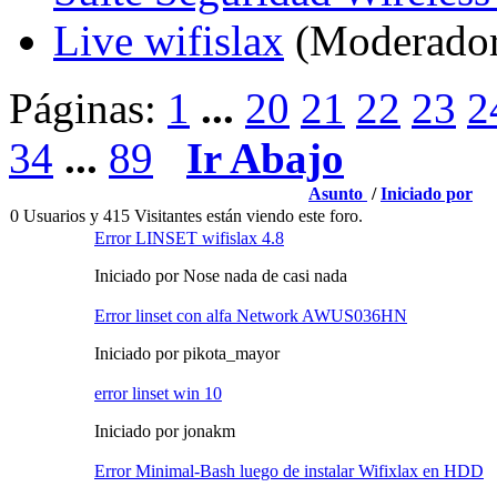
Live wifislax
(Moderado
Páginas:
1
...
20
21
22
23
2
34
...
89
Ir Abajo
Asunto
/
Iniciado por
0 Usuarios y 415 Visitantes están viendo este foro.
Error LINSET wifislax 4.8
Iniciado por Nose nada de casi nada
Error linset con alfa Network AWUS036HN
Iniciado por pikota_mayor
error linset win 10
Iniciado por jonakm
Error Minimal-Bash luego de instalar Wifixlax en HDD