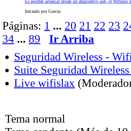
Es posible arrancar desde un dispositivo usb, el Wifislax
Iniciado por Garcia
Páginas:
1
...
20
21
22
23
2
34
...
89
Ir Arriba
Seguridad Wireless - Wif
Suite Seguridad Wireles
Live wifislax
(Moderado
Tema normal