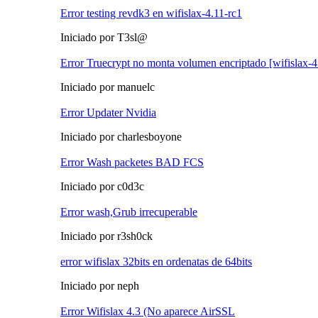
Error testing revdk3 en wifislax-4.11-rc1
Iniciado por T3sl@
Error Truecrypt no monta volumen encriptado [wifislax-4
Iniciado por manuelc
Error Updater Nvidia
Iniciado por charlesboyone
Error Wash packetes BAD FCS
Iniciado por c0d3c
Error wash,Grub irrecuperable
Iniciado por r3sh0ck
error wifislax 32bits en ordenatas de 64bits
Iniciado por neph
Error Wifislax 4.3 (No aparece AirSSL