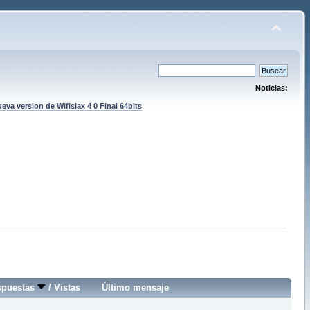
Noticias:
eva version de Wifislax 4 0 Final 64bits
spuestas
/
Vistas
Último mensaje