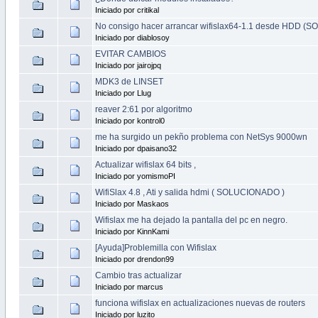
Iniciado por critikal
No consigo hacer arrancar wifislax64-1.1 desde HDD 
Iniciado por diablosoy
EVITAR CAMBIOS
Iniciado por jairojpq
MDK3 de LINSET
Iniciado por Llug
reaver 2:61 por algoritmo
Iniciado por kontrol0
me ha surgido un pekño problema con NetSys 9000wn
Iniciado por dpaisano32
Actualizar wifislax 64 bits ,
Iniciado por yomismoPI
WifiSlax 4.8 , Ati y salida hdmi ( SOLUCIONADO )
Iniciado por Maskaos
Wifislax me ha dejado la pantalla del pc en negro.
Iniciado por KinnKami
[Ayuda]Problemilla con Wifislax
Iniciado por drendon99
Cambio tras actualizar
Iniciado por marcus
funciona wifislax en actualizaciones nuevas de routers
Iniciado por luzito