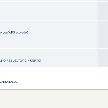
ink con WPS activado?
ERRAR/NO-RESUELTO/PC-MUERTO]
UARIONUEVO
)