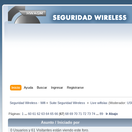
Inicio
Ayuda
Buscar
Ingresar
Registrarse
Seguridad Wireless - Wifi
»
Suite Seguridad Wireless 
»
Live wifislax
(Moderador:
US
Páginas:
1
...
60
61
62
63
64
65
66
[
67
]
68
69
70
71
72
73
74
...
89
Ir Abajo
Asunto
/
Iniciado por
0 Usuarios y 61 Visitantes están viendo este foro.