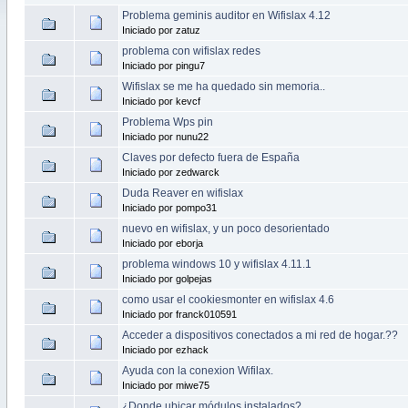
Problema geminis auditor en Wifislax 4.12
Iniciado por zatuz
problema con wifislax redes
Iniciado por pingu7
Wifislax se me ha quedado sin memoria..
Iniciado por kevcf
Problema Wps pin
Iniciado por nunu22
Claves por defecto fuera de España
Iniciado por zedwarck
Duda Reaver en wifislax
Iniciado por pompo31
nuevo en wifislax, y un poco desorientado
Iniciado por eborja
problema windows 10 y wifislax 4.11.1
Iniciado por golpejas
como usar el cookiesmonter en wifislax 4.6
Iniciado por franck010591
Acceder a dispositivos conectados a mi red de hogar.??
Iniciado por ezhack
Ayuda con la conexion Wifilax.
Iniciado por miwe75
¿Donde ubicar módulos instalados?