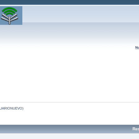
Nu
UARIONUEVO
)
Re