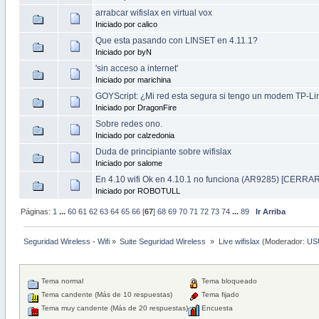
arrabcar wifislax en virtual vox
Iniciado por calico
Que esta pasando con LINSET en 4.11.1?
Iniciado por byN
'sin acceso a internet'
Iniciado por marichina
GOYScript: ¿Mi red esta segura si tengo un modem TP-L
Iniciado por DragonFire
Sobre redes ono.
Iniciado por calzedonia
Duda de principiante sobre wifislax
Iniciado por salome
En 4.10 wifi Ok en 4.10.1 no funciona (AR9285) [C
Iniciado por ROBOTULL
Páginas:
1
...
60
61
62
63
64
65
66
[
67
]
68
69
70
71
72
73
74
...
89
Ir Arriba
Seguridad Wireless - Wifi
»
Suite Seguridad Wireless 
»
Live wifislax
(Moderador:
US
Tema normal
Tema bloqueado
Tema candente (Más de 10 respuestas)
Tema fijado
Tema muy candente (Más de 20 respuestas)
Encuesta