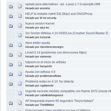
update-java-alternatives --jre -s java-1.7.0-openjdk-i386
Iniciado por anonimo
HELP to installie mitmf SSLStrip2 and DNS2Proxy
Iniciado por M-sb security
Nueva version Kernel
Iniciado por taka-bo
Sin Sonido Wifislax 4.10 HDD/Live (Creative Sound Blaster Z)
Iniciado por konstrak
Atom editor-ayuda
Iniciado por misonbreroesnegro
Linset 0.14 (problemas con direcciones https)
Iniciado por siamesito
hdparm en el inicio de wifislax
Iniciado por barquerito
Ayuda con wifislax 4.9
Iniciado por problemaswifislax
Problema redes en 4.10. No detecta
Iniciado por capitansolo
Urgente necesito modulo compatible con Ralink 3070 (nisuta H
Iniciado por caballodefuegoazul
AP bloqueada espere 60 segundos "Goyscriptwps"
Iniciado por TheWifiMen
[Solucionado] cómo modificar iso live cd Wifislax