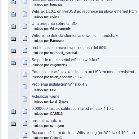
Iniciado por francaliz
Wifislax 1.10.1 en liveUSB no reconoce mi placa ethernet PCI?
Iniciado por ciclon
Una pregunta sobre la ISO
Iniciado por Winxdunero94
Wifislax no detecta clientes asociados ni handshake
Iniciado por Bartesco
problemas con reaver wps, no pasa del 99%
Iniciado por marshall_marshall
Se puede repetir señal wifi con wifislax?
Iniciado por valgenerick
Para instalar wifislax-4-1-final en un USB en modo persistent
Iniciado por balck_shadow
«
1
2
»
Problema instalacion Wifislax 4.9
Iniciado por ssg
Actualizar Kernel
Iniciado por Lord_Snake
0.000000 fast tsc calibration failed wifislax 4.10.1
Iniciado por CABB13
error al actualizar
Iniciado por nykotyno
Buscando fichero de firma Wifislax.sng (en Wifislax 4.10 final)
Iniciado por ChimoC