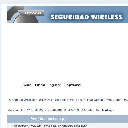
Inicio
Ayuda
Buscar
Ingresar
Registrarse
Seguridad Wireless - Wifi
»
Suite Seguridad Wireless 
»
Live wifislax
(Moderador:
US
Páginas:
1
...
42
43
44
45
46
47
48
[
49
]
50
51
52
53
54
55
56
...
89
Ir Abajo
Asunto
/
Iniciado por
0 Usuarios y 256 Visitantes están viendo este foro.