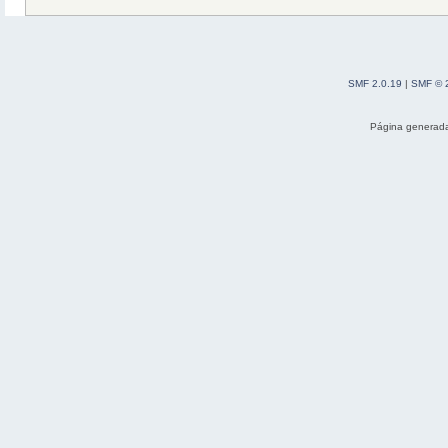
SMF 2.0.19
|
SMF © 
Página generada