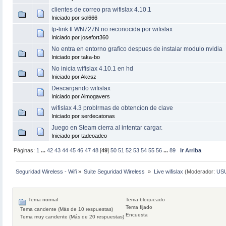
clientes de correo pra wifislax 4.10.1
Iniciado por sol666
tp-link tl WN727N no reconocida por wifislax
Iniciado por josefort360
No entra en entorno grafico despues de instalar modulo nvidia
Iniciado por taka-bo
No inicia wifislax 4.10.1 en hd
Iniciado por Akcsz
Descargando wifislax
Iniciado por Almogavers
wifislax 4.3 problrmas de obtencion de clave
Iniciado por serdecatonas
Juego en Steam cierra al intentar cargar.
Iniciado por tadeoadeo
Páginas:
1
...
42
43
44
45
46
47
48
[
49
]
50
51
52
53
54
55
56
...
89
Ir Arriba
Seguridad Wireless - Wifi
»
Suite Seguridad Wireless 
»
Live wifislax
(Moderador:
US
Tema normal
Tema bloqueado
Tema fijado
Tema candente (Más de 10 respuestas)
Encuesta
Tema muy candente (Más de 20 respuestas)