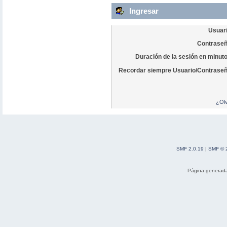
Ingresar
Usuari
Contraseñ
Duración de la sesión en minut
Recordar siempre Usuario/Contraseñ
¿Olv
SMF 2.0.19
|
SMF © 
Página generada