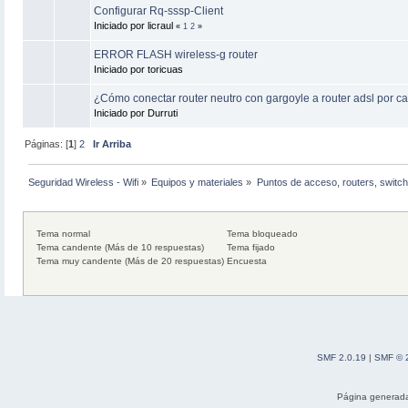
Configurar Rq-sssp-Client
Iniciado por licraul
«
1
2
»
ERROR FLASH wireless-g router
Iniciado por toricuas
¿Cómo conectar router neutro con gargoyle a router adsl por c
Iniciado por Durruti
Páginas: [
1
]
2
Ir Arriba
Seguridad Wireless - Wifi
»
Equipos y materiales
»
Puntos de acceso, routers, switch
Tema normal
Tema bloqueado
Tema candente (Más de 10 respuestas)
Tema fijado
Tema muy candente (Más de 20 respuestas)
Encuesta
SMF 2.0.19
|
SMF © 
Página generada