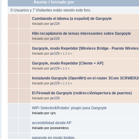
Asunto
/
Iniciado por
0 Usuarios y 7 Visitantes están viendo este foro.
Cambiando el idioma (a español) de Gargoyle
Iniciado por
jar229
Hilo recopilatorio de temas interesantes sobre Gargoyle
Iniciado por
jar229
Gargoyle, modo Repetidor [Wireless Bridge - Puente Wireles
Iniciado por
jar229
«
1
2
3
»
Gargoyle, modo Repetidor [Cliente + AP]
Iniciado por
jar229
«
1
2
»
Instalando Gargoyle (OpenWrt) en el router 3Com 3CRWER2
Iniciado por
jar229
«
1
2
3
»
El Firewall de Gargoyle (redirección/apertura de puertos)
Iniciado por
jar229
WiFi Selector&Rotator: plugin para Gargoyle
Iniciado por cjrs
accesibilidad desde AP
Iniciado por josewireless
gargoyle en modo bridge..