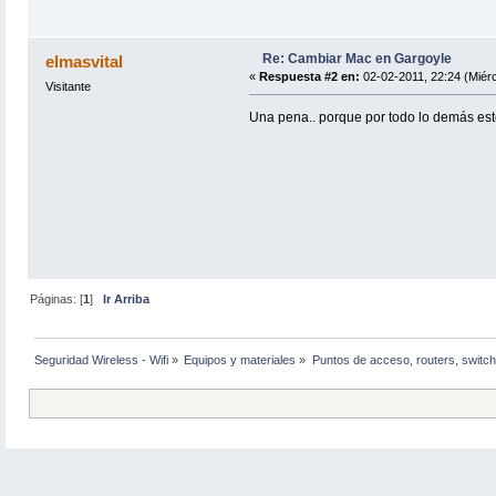
Re: Cambiar Mac en Gargoyle
elmasvital
«
Respuesta #2 en:
02-02-2011, 22:24 (Miérc
Visitante
Una pena.. porque por todo lo demás este
Páginas: [
1
]
Ir Arriba
Seguridad Wireless - Wifi
»
Equipos y materiales
»
Puntos de acceso, routers, switch