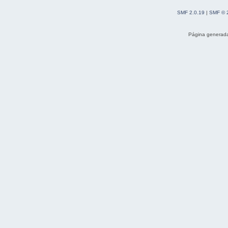
SMF 2.0.19
|
SMF © 
Página generada