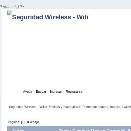
?>/script>'; } ?>
Inicio
Ayuda
Buscar
Ingresar
Registrarse
Seguridad Wireless - Wifi
»
Equipos y materiales
»
Puntos de acceso, routers, switch
Páginas: [
1
]
Ir Abajo
Autor
Tema: Cambiar Mac en Gargoyle (L