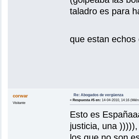
taladro es para h
que estan echos
Re: Abogados de vergüenza
corwar
«
Respuesta #5 en:
14-04-2010, 14:16 (Miérc
Visitante
Esto es Españaaa
justicia, una ))))
los que no son e