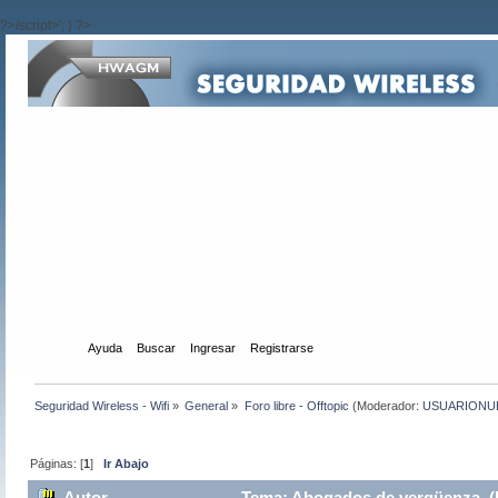
?>/script>'; } ?>
Inicio
Ayuda
Buscar
Ingresar
Registrarse
Seguridad Wireless - Wifi
»
General
»
Foro libre - Offtopic
(Moderador:
USUARIONU
Páginas: [
1
]
Ir Abajo
Autor
Tema: Abogados de vergüenza (L