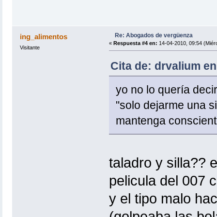
Re: Abogados de vergüenza
ing_alimentos
«
Respuesta #4 en:
14-04-2010, 09:54 (Miérc
Visitante
Cita de: drvalium en
yo no lo quería dec
"solo dejarme una si
mantenga conscient
taladro y silla??
pelicula del 007 c
y el tipo malo hac
(golpeaba las bo