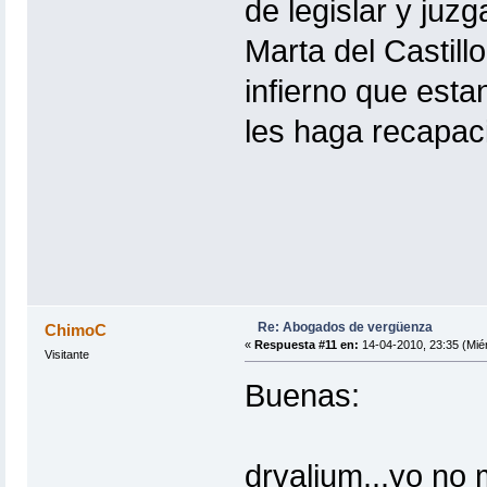
de legislar y juz
Marta del Castill
infierno que est
les haga recapac
Re: Abogados de vergüenza
ChimoC
«
Respuesta #11 en:
14-04-2010, 23:35 (Miér
Visitante
Buenas:
drvalium...yo no