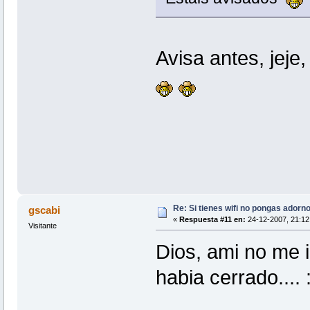
Avisa antes, jeje
Re: Si tienes wifi no pongas adorn
gscabi
«
Respuesta #11 en:
24-12-2007, 21:12
Visitante
Dios, ami no me i
habia cerrado.... :