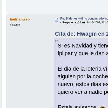
Re: Si tienes wifi no pongas adorn
hadrianweb
«
Respuesta #10 en:
24-12-2007, 21:10
Visitante
Cita de: Hwagm en 
SI es Navidad y tien
fplipar y que le den al
El dia de la loteria 
alguien por la noche
nuevo, estos dias es
quiero ver a nadie po
Estais avisados