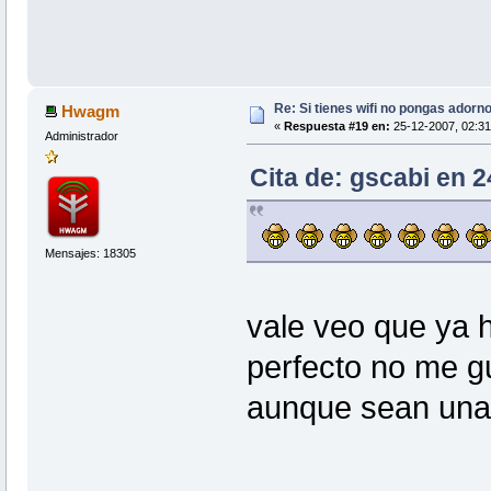
Re: Si tienes wifi no pongas adorn
Hwagm
«
Respuesta #19 en:
25-12-2007, 02:31
Administrador
Cita de: gscabi en 
Mensajes: 18305
vale veo que ya h
perfecto no me g
aunque sean una