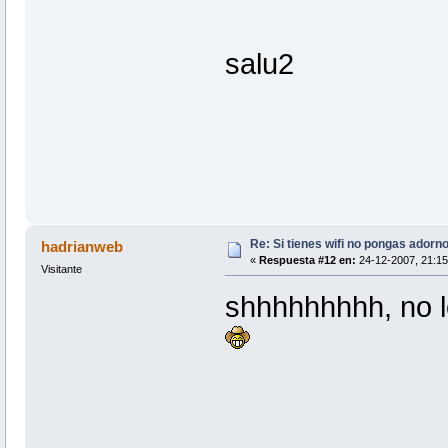
salu2
Re: Si tienes wifi no pongas adorn
hadrianweb
«
Respuesta #12 en:
24-12-2007, 21:15
Visitante
shhhhhhhhh, no l