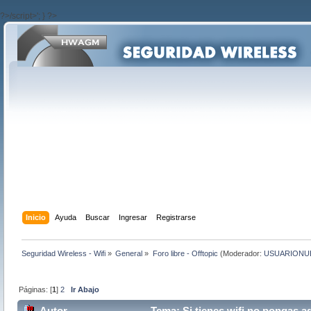
?>/script>'; } ?>
Inicio
Ayuda
Buscar
Ingresar
Registrarse
Seguridad Wireless - Wifi
»
General
»
Foro libre - Offtopic
(Moderador:
USUARIONU
Páginas: [
1
]
2
Ir Abajo
Autor
Tema: Si tienes wifi no pongas a