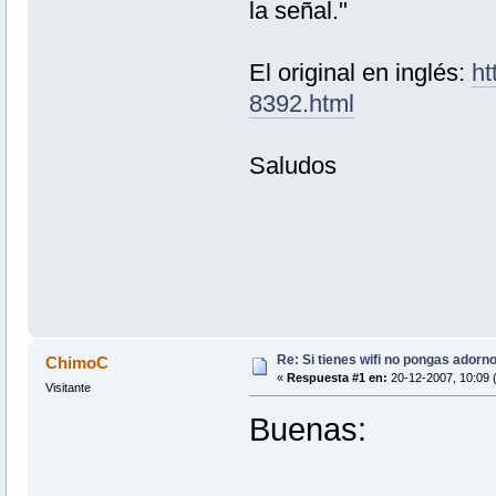
la señal."
El original en inglés:
ht
8392.html
Saludos
Re: Si tienes wifi no pongas adorn
ChimoC
«
Respuesta #1 en:
20-12-2007, 10:09 
Visitante
Buenas: