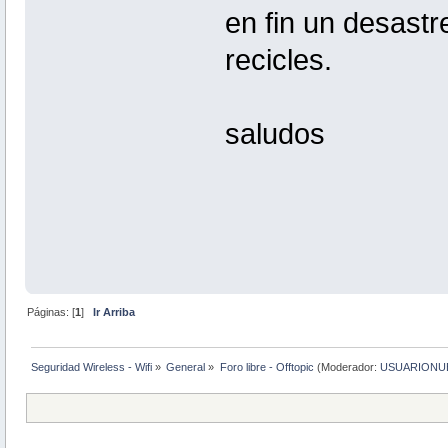
en fin un desastr
recicles.
saludos
Páginas: [
1
]
Ir Arriba
Seguridad Wireless - Wifi
»
General
»
Foro libre - Offtopic
(Moderador:
USUARIONU