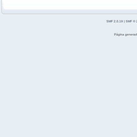
SMF 2.0.19
|
SMF © 
Página generad