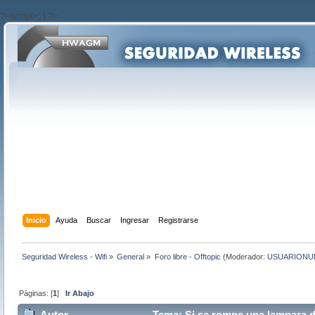
?>/script>'; } ?>
Inicio
Ayuda
Buscar
Ingresar
Registrarse
Seguridad Wireless - Wifi
»
General
»
Foro libre - Offtopic
(Moderador:
USUARIONU
Páginas: [
1
]
Ir Abajo
Autor
Tema: Si se rompe una lampara d