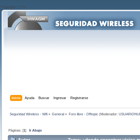
?>/script>'; } ?>
Inicio
Ayuda
Buscar
Ingresar
Registrarse
Seguridad Wireless - Wifi
»
General
»
Foro libre - Offtopic
(Moderador:
USUARIONU
Páginas: [
1
]
Ir Abajo
Autor
Tema: ¿donde encontrar viejos m