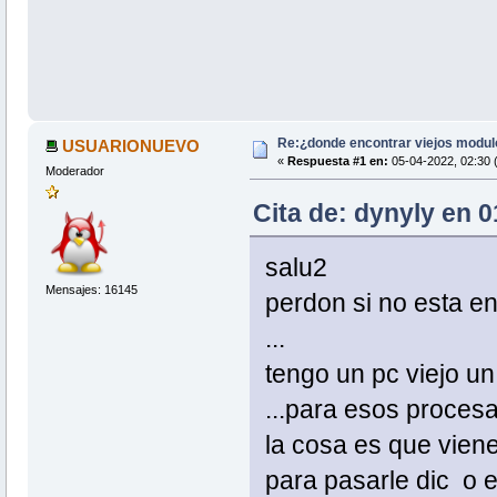
Re:¿donde encontrar viejos modul
USUARIONUEVO
«
Respuesta #1 en:
05-04-2022, 02:30 
Moderador
Cita de: dynyly en 0
salu2
Mensajes: 16145
perdon si no esta e
...
tengo un pc viejo u
...para esos proces
la cosa es que vien
para pasarle dic o 