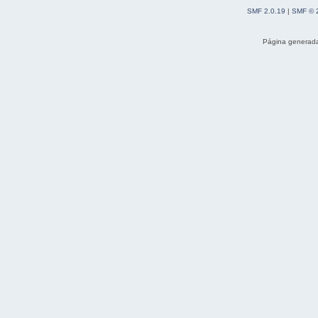
SMF 2.0.19
|
SMF © 
Página generada