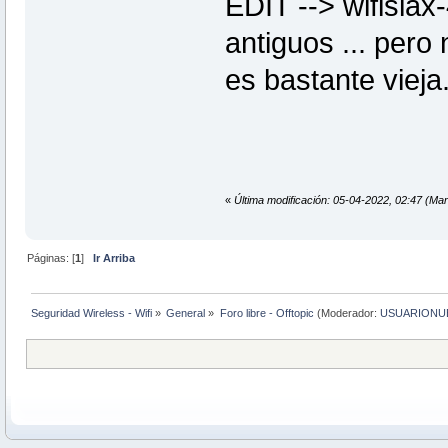
EDIT --> wifislax
antiguos ... pero
es bastante vieja
«
Última modificación: 05-04-2022, 02:47 
Páginas: [
1
]
Ir Arriba
Seguridad Wireless - Wifi
»
General
»
Foro libre - Offtopic
(Moderador:
USUARIONU