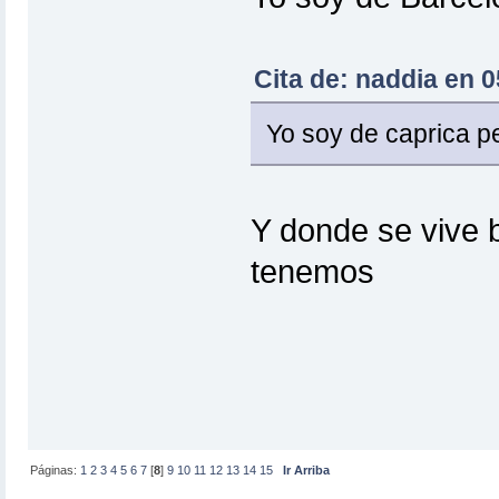
Cita de: naddia en 
Yo soy de caprica p
Y donde se vive b
tenemos
Páginas:
1
2
3
4
5
6
7
[
8
]
9
10
11
12
13
14
15
Ir Arriba