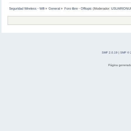
Seguridad Wireless - Wifi
»
General
»
Foro libre - Offtopic
(Moderador:
USUARIONU
SMF 2.0.19
|
SMF © 
Página generada