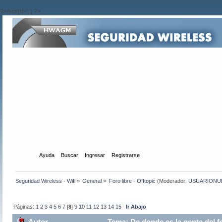
?>/script>'; } ?>
Inicio
Ayuda
Buscar
Ingresar
Registrarse
Seguridad Wireless - Wifi
»
General
»
Foro libre - Offtopic
(Moderador:
USUARIONU
Páginas:
1
2
3
4
5
6
7
[
8
]
9
10
11
12
13
14
15
Ir Abajo
Autor
Tema: De donde es la gente del f