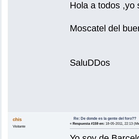
Hola a todos ,yo 
Moscatel del bu
SaluDDos
Re: De donde es la gente del foro??
chis
«
Respuesta #159 en:
18-05-2011, 22:13 (Mi
Visitante
Yo soy de Barcel