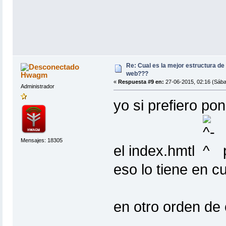
Re: Cual es la mejor estructura de
web???
Hwagm
«
Respuesta #9 en:
27-06-2015, 02:16 (Sába
Administrador
yo si prefiero po
Mensajes: 18305
el index.hmtl
p
eso lo tiene en c
en otro orden de