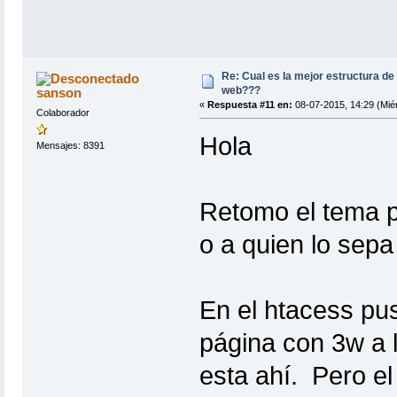
Re: Cual es la mejor estructura de
web???
sanson
«
Respuesta #11 en:
08-07-2015, 14:29 (Miér
Colaborador
Hola
Mensajes: 8391
Retomo el tema 
o a quien lo sepa
En el htacess pus
página con 3w a l
esta ahí. Pero e