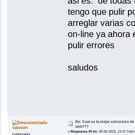
asi es. de todas
tengo que pulir 
arreglar varias c
on-line ya ahora
pulir errores
saludos
Re: Cual es la mejor estructura de
web???
sanson
«
Respuesta #5 en:
26-06-2015, 13:37 (Viern
Colaborador