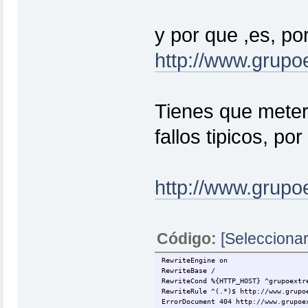
y por que ,es, po
http://www.grup
Tienes que meter 
fallos tipicos, po
http://www.grupo
Código:
[Seleccionar
RewriteEngine on
RewriteBase /
RewriteCond %{HTTP_HOST} ^grupoextr
RewriteRule ^(.*)$ http://www.grupo
ErrorDocument 404 http://www.grupoe