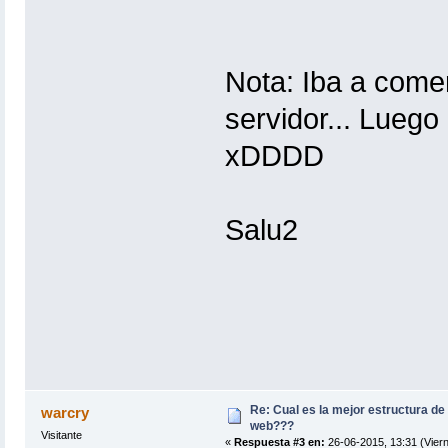
Nota: Iba a comen
servidor... Luego
xDDDD
Salu2
Re: Cual es la mejor estructura de
warcry
web???
Visitante
«
Respuesta #3 en:
26-06-2015, 13:31 (Viern