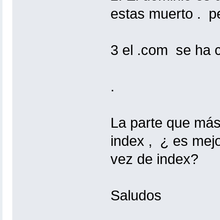
estas muerto . pe
3 el .com se ha c
.
La parte que más
index , ¿ es mej
vez de index?
Saludos