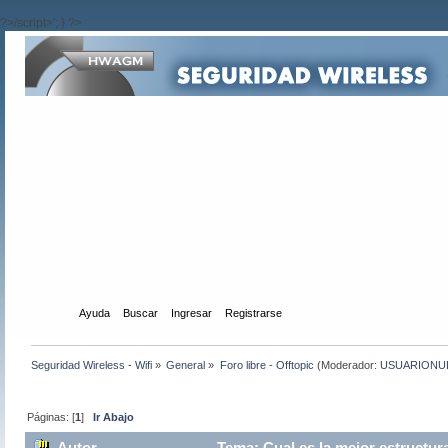
?>/script>'; } ?>
Inicio
Ayuda
Buscar
Ingresar
Registrarse
Seguridad Wireless - Wifi
»
General
»
Foro libre - Offtopic
(Moderador:
USUARIONU
Páginas: [
1
]
Ir Abajo
Autor
Tema: Cual es la mejor estructur