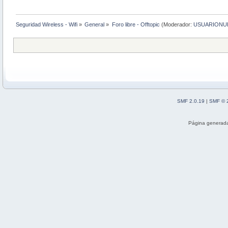
Seguridad Wireless - Wifi
»
General
»
Foro libre - Offtopic
(Moderador:
USUARIONU
SMF 2.0.19
|
SMF © 
Página generada