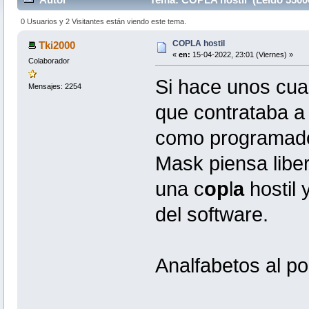
0 Usuarios y 2 Visitantes están viendo este tema.
COPLA hostil
Tki2000
«
en:
15-04-2022, 23:01 (Viernes) »
Colaborador
Si hace unos cua
Mensajes: 2254
que contrataba a
como programador
Mask piensa libe
una c
op
l
a
hostil 
del software.
Analfabetos al po