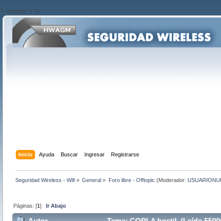
?>/script>'; } ?>
Inicio
Ayuda
Buscar
Ingresar
Registrarse
Seguridad Wireless - Wifi
»
General
»
Foro libre - Offtopic
(Moderador:
USUARIONU
Páginas: [
1
]
Ir Abajo
Autor
Tema: COPLA hostil (Leído 5500