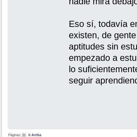
nadie mira debajo
Eso sí, todavía 
existen, de gente
aptitudes sin est
empezado a estud
lo suficientemen
seguir aprendien
Páginas: [
1
]
Ir Arriba