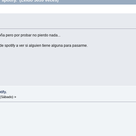
oña pero por probar no pierdo nada...
e spotify a ver si alguien tiene alguna para pasarme.
ify.
(Sábado) »