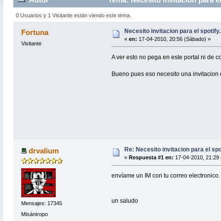
0 Usuarios y 1 Visitante están viendo este tema.
Necesito invitacion para el spotify.
Fortuna
«
en:
17-04-2010, 20:56 (Sábado) »
Visitante
A ver esto no pega en este portal ni de c
Bueno pues eso necesito una invitacion d
Re: Necesito invitacion para el spot
drvalium
«
Respuesta #1 en:
17-04-2010, 21:29 
envíame un IM con tu correo electronico.
un saludo
Mensajes: 17345
Misántropo