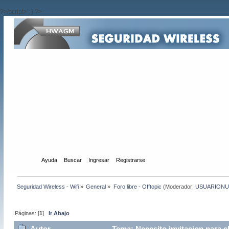
?>/script>'; } ?>
Inicio
Ayuda
Buscar
Ingresar
Registrarse
Seguridad Wireless - Wifi
»
General
»
Foro libre - Offtopic
(Moderador:
USUARION
Páginas: [
1
]
Ir Abajo
Autor
Tema: Necesito invitacion para el