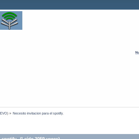
Nu
UEVO
) »
Necesito invitacion para el spotify.
 spotify. (Leído 3059 veces)