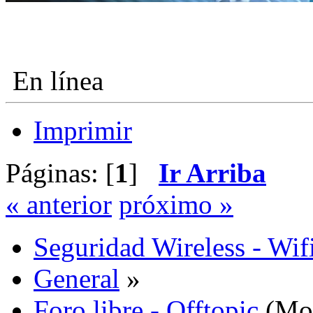
En línea
Imprimir
Páginas: [
1
]
Ir Arriba
« anterior
próximo »
Seguridad Wireless - Wif
General
»
Foro libre - Offtopic
(Mo