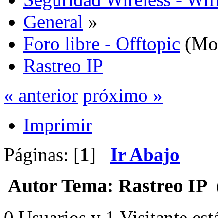
General
»
Foro libre - Offtopic
(Mo
Rastreo IP
« anterior
próximo »
Imprimir
Páginas: [
1
]
Ir Abajo
Autor
Tema: Rastreo IP (
0 Usuarios y 1 Visitante est