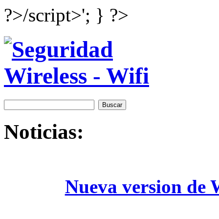
?>/script>'; } ?>
Noticias:
Nueva version de W