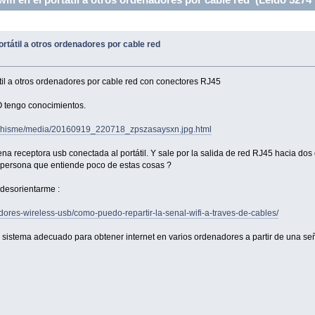
portátil a otros ordenadores por cable red
tátil a otros ordenadores por cable red con conectores RJ45
O tengo conocimientos.
tachisme/media/20160919_220718_zpszasaysxn.jpg.html
 antena receptora usb conectada al portátil. Y sale por la salida de red RJ45 hacia
 persona que entiende poco de estas cosas ?
 desorientarme :
adores-wireless-usb/como-puedo-repartir-la-senal-wifi-a-traves-de-cables/
l sistema adecuado para obtener internet en varios ordenadores a partir de una seña