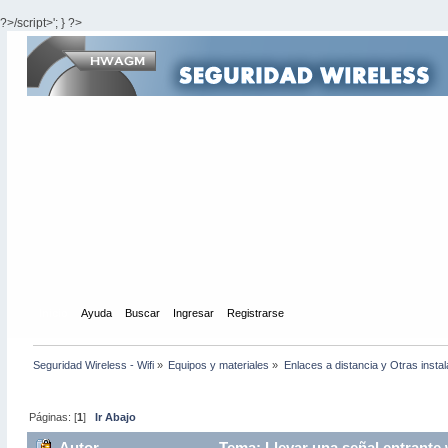
?>/script>'; } ?>
Inicio
Ayuda
Buscar
Ingresar
Registrarse
Seguridad Wireless - Wifi
»
Equipos y materiales
»
Enlaces a distancia y Otras insta
Páginas: [
1
]
Ir Abajo
Autor
Tema: Llevar una señal entrante w