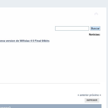
Noticias:
eva version de Wifislax 4 0 Final 64bits
« anterior
próximo »
IMPRIMIR
 veces)