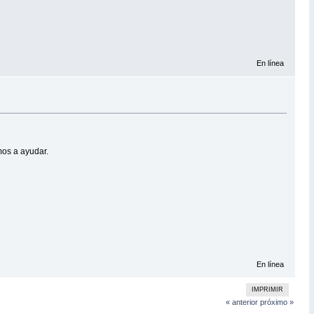
En línea
mos a ayudar.
En línea
IMPRIMIR
« anterior
próximo »