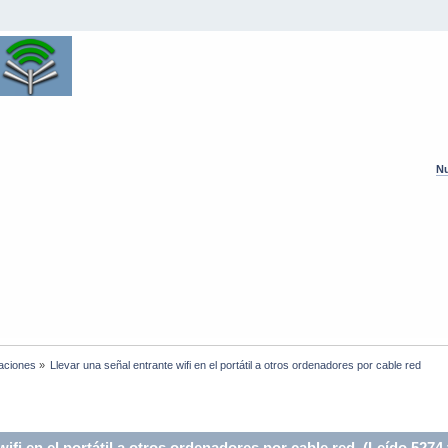
Nu
laciones
»
Llevar una señal entrante wifi en el portátil a otros ordenadores por cable red 
ifi en el portátil a otros ordenadores por cable red (Leído 5274