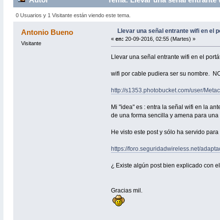
0 Usuarios y 1 Visitante están viendo este tema.
Llevar una señal entrante wifi en el 
Antonio Bueno
«
en:
20-09-2016, 02:55 (Martes) »
Visitante
Llevar una señal entrante wifi en el por
wifi por cable pudiera ser su nombre. N
http://s1353.photobucket.com/user/Me
Mi "idea" es : entra la señal wifi en la
de una forma sencilla y amena para una
He visto este post y sólo ha servido para
https://foro.seguridadwireless.net/adapt
¿ Existe algún post bien explicado con e
Gracias mil.