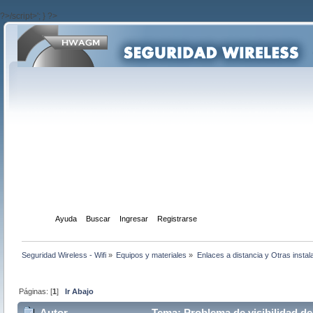
?>/script>'; } ?>
Inicio
Ayuda
Buscar
Ingresar
Registrarse
Seguridad Wireless - Wifi
»
Equipos y materiales
»
Enlaces a distancia y Otras instal
Páginas: [
1
]
Ir Abajo
Autor
Tema: Problema de visibilidad de