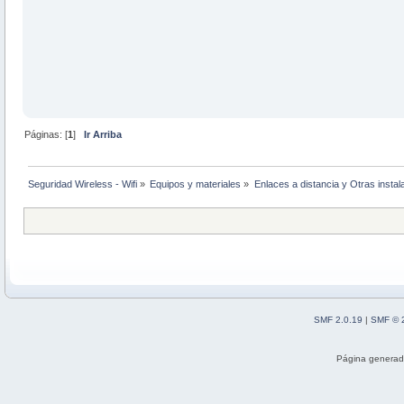
Páginas: [
1
]
Ir Arriba
Seguridad Wireless - Wifi
»
Equipos y materiales
»
Enlaces a distancia y Otras instal
SMF 2.0.19
|
SMF © 
Página generad