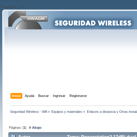
?>/script>'; } ?>
Inicio
Ayuda
Buscar
Ingresar
Registrarse
Seguridad Wireless - Wifi
»
Equipos y materiales
»
Enlaces a distancia y Otras insta
Páginas: [
1
]
Ir Abajo
Autor
Tema: Powerstation2 17dBi dual ó