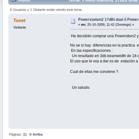
0 Usuarios y 1 Visitante están viendo este tema.
Powerstation2 17dBi dual ó Powers
Tonet
«
en:
25-10-2009, 11:42 (Domingo) »
Visitante
He decidido comprar una Powerstion2 y
No se si hay diferencias en la practica 
En las especificaciones :
Un resultado en 3db beamwidth de 18 deg
El uso que le voy a dar es de estación 
Cual de ellas me conviene ?.
Un saludo.
Páginas: [
1
]
Ir Arriba