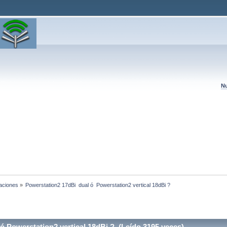
Nu
laciones
»
Powerstation2 17dBi  dual ó  Powerstation2 vertical 18dBi ?
 Powerstation2 vertical 18dBi ? (Leído 3195 veces)