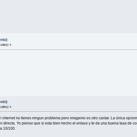
enio)
coles) »
enio)
coles) »
 internet no tienes ningun problema pero imagenio es otro cantar. La única opcion 
ón directa. Yo pienso que si esta bien hecho el enlace y te da una buena tasa de con
ra 10/100.