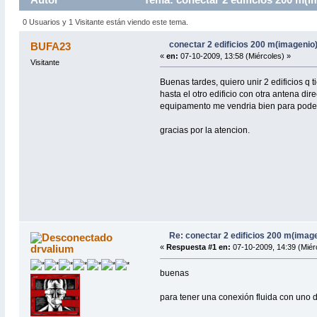
0 Usuarios y 1 Visitante están viendo este tema.
conectar 2 edificios 200 m(imagenio
BUFA23
«
en:
07-10-2009, 13:58 (Miércoles) »
Visitante
Buenas tardes, quiero unir 2 edificios q 
hasta el otro edificio con otra antena dir
equipamento me vendria bien para poder r
gracias por la atencion.
Re: conectar 2 edificios 200 m(imag
drvalium
«
Respuesta #1 en:
07-10-2009, 14:39 (Miér
buenas
para tener una conexión fluida con uno d