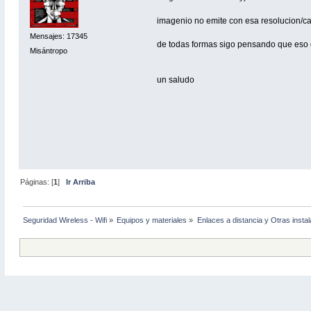
imagenio no emite con esa resolucion/ca
Mensajes: 17345
de todas formas sigo pensando que eso d
Misántropo
un saludo
Páginas: [
1
]
Ir Arriba
Seguridad Wireless - Wifi
»
Equipos y materiales
»
Enlaces a distancia y Otras insta