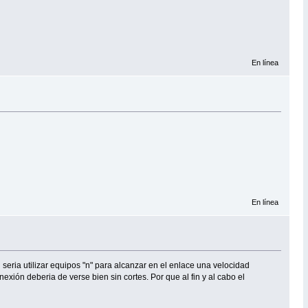
En línea
En línea
seria utilizar equipos "n" para alcanzar en el enlace una velocidad
exión deberia de verse bien sin cortes. Por que al fin y al cabo el