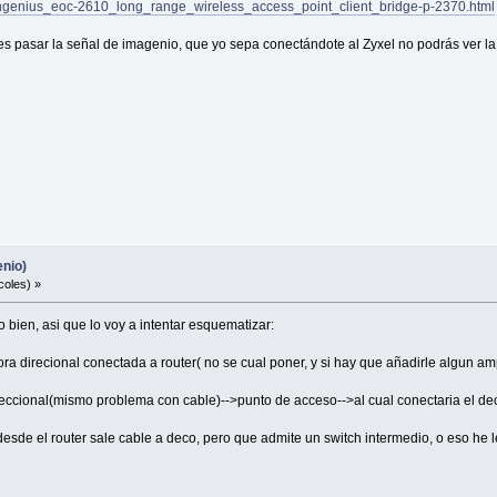
ngenius_eoc-2610_long_range_wireless_access_point_client_bridge-p-2370.html
s pasar la señal de imagenio, que yo sepa conectándote al Zyxel no podrás ver la 
enio)
coles) »
 bien, asi que lo voy a intentar esquematizar:
ora direcional conectada a router( no se cual poner, y si hay que añadirle algun a
ireccional(mismo problema con cable)-->punto de acceso-->al cual conectaria el dec
desde el router sale cable a deco, pero que admite un switch intermedio, o eso he l