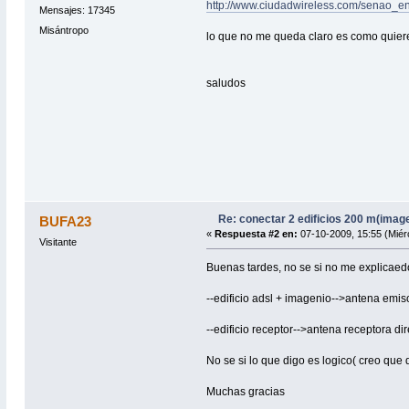
http://www.ciudadwireless.com/senao_e
Mensajes: 17345
Misántropo
lo que no me queda claro es como quiere
saludos
Re: conectar 2 edificios 200 m(imag
BUFA23
«
Respuesta #2 en:
07-10-2009, 15:55 (Miér
Visitante
Buenas tardes, no se si no me explicaedo
--edificio adsl + imagenio-->antena emis
--edificio receptor-->antena receptora d
No se si lo que digo es logico( creo que 
Muchas gracias