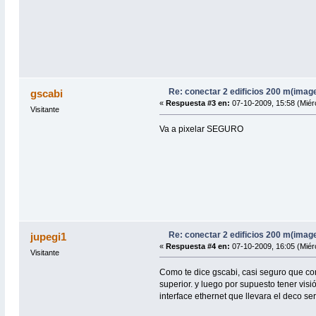
Re: conectar 2 edificios 200 m(imag
gscabi
«
Respuesta #3 en:
07-10-2009, 15:58 (Miér
Visitante
Va a pixelar SEGURO
Re: conectar 2 edificios 200 m(imag
jupegi1
«
Respuesta #4 en:
07-10-2009, 16:05 (Miér
Visitante
Como te dice gscabi, casi seguro que con
superior. y luego por supuesto tener visi
interface ethernet que llevara el deco se