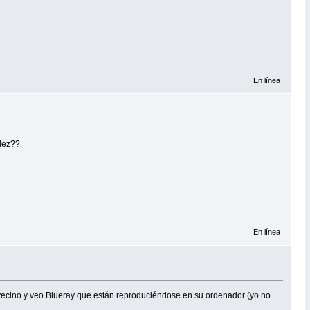
En línea
idez??
En línea
n vecino y veo Blueray que están reproduciéndose en su ordenador (yo no