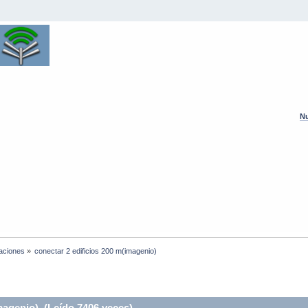
Nu
laciones
»
conectar 2 edificios 200 m(imagenio)
magenio) (Leído 7406 veces)