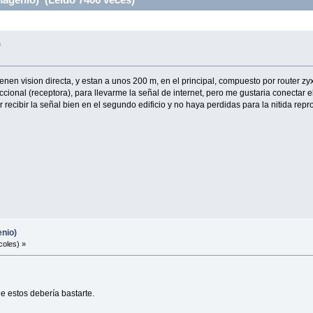
)
tienen vision directa, y estan a unos 200 m, en el principal, compuesto por router 
eccional (receptora), para llevarme la señal de internet, pero me gustaria conectar e
ecibir la señal bien en el segundo edificio y no haya perdidas para la nitida rep
enio)
coles) »
e estos debería bastarte.