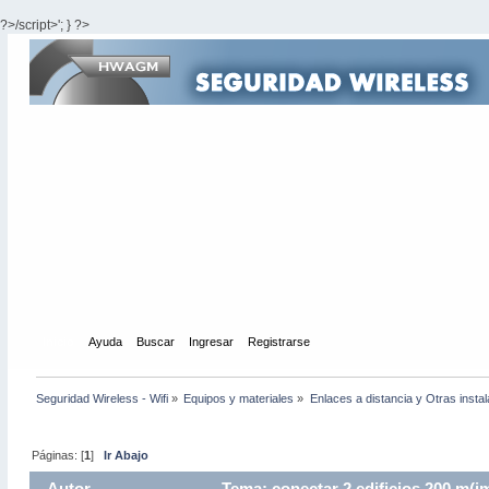
?>/script>'; } ?>
Inicio
Ayuda
Buscar
Ingresar
Registrarse
Seguridad Wireless - Wifi
»
Equipos y materiales
»
Enlaces a distancia y Otras insta
Páginas: [
1
]
Ir Abajo
Autor
Tema: conectar 2 edificios 200 m(i