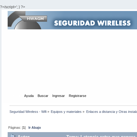
?>/script>'; } ?>
Inicio
Ayuda
Buscar
Ingresar
Registrarse
Seguridad Wireless - Wifi
»
Equipos y materiales
»
Enlaces a distancia y Otras instal
Páginas: [
1
]
Ir Abajo
Autor
Tema: Latencia extra que genera 