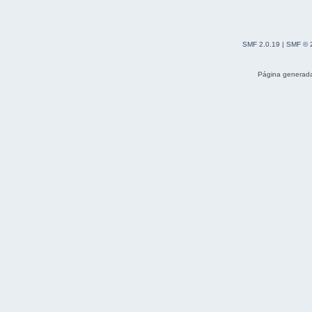
SMF 2.0.19
|
SMF © 
Página generada