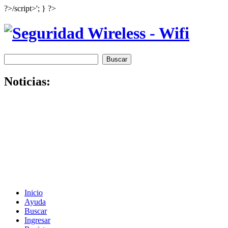
?>/script>'; } ?>
Noticias:
Inicio
Ayuda
Buscar
Ingresar