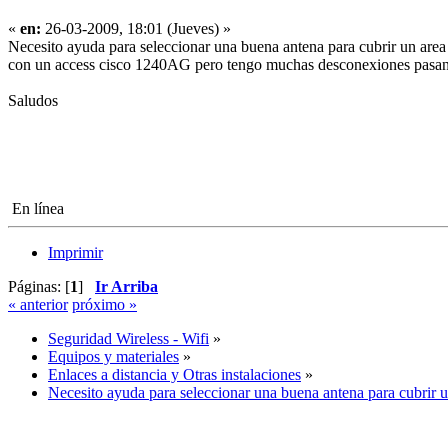
«
en:
26-03-2009, 18:01 (Jueves) »
Necesito ayuda para seleccionar una buena antena para cubrir un area
con un access cisco 1240AG pero tengo muchas desconexiones pasan
Saludos
En línea
Imprimir
Páginas: [
1
]
Ir Arriba
« anterior
próximo »
Seguridad Wireless - Wifi
»
Equipos y materiales
»
Enlaces a distancia y Otras instalaciones
»
Necesito ayuda para seleccionar una buena antena para cubrir u