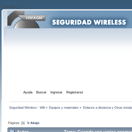
?>/script>'; } ?>
Inicio
Ayuda
Buscar
Ingresar
Registrarse
Seguridad Wireless - Wifi
»
Equipos y materiales
»
Enlaces a distancia y Otras instal
Páginas: [
1
]
Ir Abajo
Autor
Tema: Cuando veo varios program