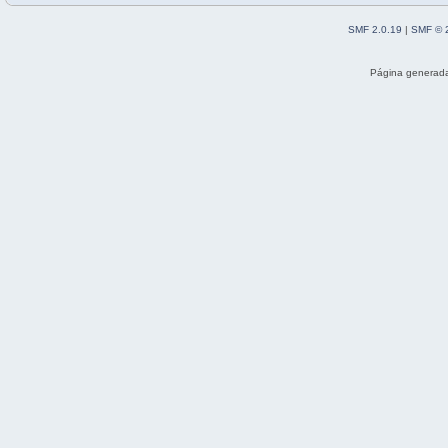
SMF 2.0.19
|
SMF © 
Página generada